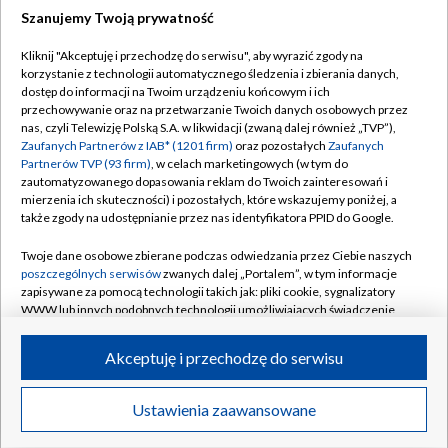
Szanujemy Twoją prywatność
Dołącz do nas:
Kliknij "Akceptuję i przechodzę do serwisu", aby wyrazić zgody na
korzystanie z technologii automatycznego śledzenia i zbierania danych,
TVP
dostęp do informacji na Twoim urządzeniu końcowym i ich
Abonament TVP
przechowywanie oraz na przetwarzanie Twoich danych osobowych przez
Regulamin TVP
nas, czyli Telewizję Polską S.A. w likwidacji (zwaną dalej również „TVP”),
Emisja w TVP
Polityka prywatności
Zaufanych Partnerów z IAB* (1201 firm)
oraz pozostałych
Zaufanych
Partnerów TVP (93 firm)
, w celach marketingowych (w tym do
Centrum informacji TVP
Moje zgody
zautomatyzowanego dopasowania reklam do Twoich zainteresowań i
mierzenia ich skuteczności) i pozostałych, które wskazujemy poniżej, a
Naziemna Telewizja Cyfrowa
Pomoc
także zgody na udostępnianie przez nas identyfikatora PPID do Google.
Sklep TVP
Biuro reklamy
Twoje dane osobowe zbierane podczas odwiedzania przez Ciebie naszych
Rada Programowa
Kontakt
poszczególnych serwisów
zwanych dalej „Portalem”, w tym informacje
zapisywane za pomocą technologii takich jak: pliki cookie, sygnalizatory
System NOS
WWW lub innych podobnych technologii umożliwiających świadczenie
dopasowanych i bezpiecznych usług, personalizację treści oraz reklam,
Informacje o nadawcy
Kanały
udostępnianie funkcji mediów społecznościowych oraz analizowanie
Akceptuję i przechodzę do serwisu
ruchu w Internecie.
Program dla prasy
©2026 Telewizja Polska S.A. w likwidacji
Biuro Reklamy
Twoje dane osobowe zbierane podczas odwiedzania przez Ciebie
Ustawienia zaawansowane
poszczególnych serwisów
na Portalu, takie jak adresy IP, identyfikatory
Ogłoszenie przetargowe
Twoich urządzeń końcowych i identyfikatory plików cookie, informacje o