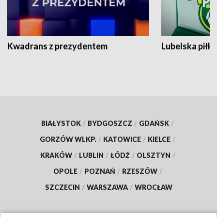
Kwadrans z prezydentem
Lubelska piłk
BIAŁYSTOK
/
BYDGOSZCZ
/
GDAŃSK
/
GORZÓW WLKP.
/
KATOWICE
/
KIELCE
/
KRAKÓW
/
LUBLIN
/
ŁÓDŹ
/
OLSZTYN
/
OPOLE
/
POZNAŃ
/
RZESZÓW
/
SZCZECIN
/
WARSZAWA
/
WROCŁAW