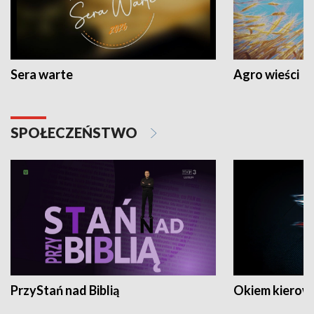
Sera warte
Agro wieści
SPOŁECZEŃSTWO
PrzyStań nad Biblią
Okiem kierow