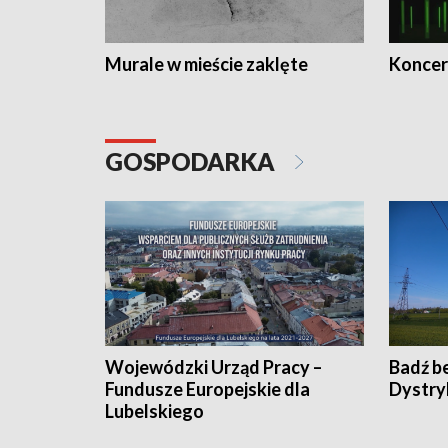
Murale w mieście zaklęte
Koncer
GOSPODARKA
Wojewódzki Urząd Pracy –
Badź b
Fundusze Europejskie dla
Dystry
Lubelskiego