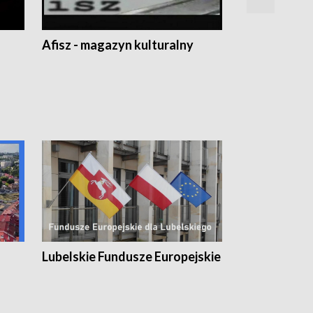
Afisz - magazyn kulturalny
Zobacz, co s
Lubelskie Fundusze Europejskie