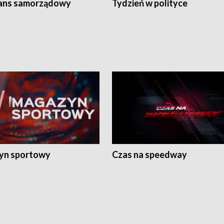
ans samorządowy
Tydzień w polityce
yn sportowy
Czas na speedway