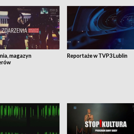
nia, magazyn
Reportaże w TVP3 Lublin
erów