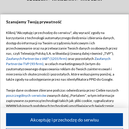
Szanujemy Twoją prywatność
Dołącz do nas:
Kliknij "Akceptuję i przechodzę do serwisu", aby wyrazić zgody na
korzystanie z technologii automatycznego śledzenia i zbierania danych,
TVP
dostęp do informacji na Twoim urządzeniu końcowym i ich
Abonament TVP
przechowywanie oraz na przetwarzanie Twoich danych osobowych przez
Regulamin TVP
nas, czyli Telewizję Polską S.A. w likwidacji (zwaną dalej również „TVP”),
Emisja w TVP
Polityka prywatności
Zaufanych Partnerów z IAB* (1201 firm)
oraz pozostałych
Zaufanych
Partnerów TVP (93 firm)
, w celach marketingowych (w tym do
Centrum informacji TVP
Moje zgody
zautomatyzowanego dopasowania reklam do Twoich zainteresowań i
mierzenia ich skuteczności) i pozostałych, które wskazujemy poniżej, a
Naziemna Telewizja Cyfrowa
Pomoc
także zgody na udostępnianie przez nas identyfikatora PPID do Google.
Sklep TVP
Biuro reklamy
Twoje dane osobowe zbierane podczas odwiedzania przez Ciebie naszych
Rada Programowa
Kontakt
poszczególnych serwisów
zwanych dalej „Portalem”, w tym informacje
zapisywane za pomocą technologii takich jak: pliki cookie, sygnalizatory
System NOS
WWW lub innych podobnych technologii umożliwiających świadczenie
dopasowanych i bezpiecznych usług, personalizację treści oraz reklam,
Informacje o nadawcy
Kanały
udostępnianie funkcji mediów społecznościowych oraz analizowanie
Akceptuję i przechodzę do serwisu
ruchu w Internecie.
Program dla prasy
©2026 Telewizja Polska S.A. w likwidacji