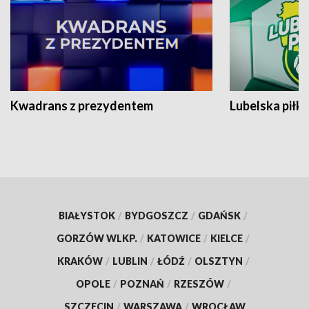
Kwadrans z prezydentem
Lubelska piłk
BIAŁYSTOK
/
BYDGOSZCZ
/
GDAŃSK
/
GORZÓW WLKP.
/
KATOWICE
/
KIELCE
/
KRAKÓW
/
LUBLIN
/
ŁÓDŹ
/
OLSZTYN
/
OPOLE
/
POZNAŃ
/
RZESZÓW
/
SZCZECIN
/
WARSZAWA
/
WROCŁAW