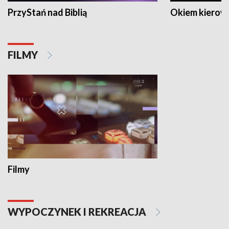
PrzyStań nad Biblią
Okiem kierow
FILMY
Filmy
WYPOCZYNEK I REKREACJA