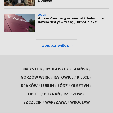
Dolnego
LUBLIN
Adrian Zandberg odwiedził Chełm. Lider
Razem ruszył w trasę „TurboPolska”
ZOBACZ WIĘCEJ
BIAŁYSTOK
/
BYDGOSZCZ
/
GDAŃSK
/
GORZÓW WLKP.
/
KATOWICE
/
KIELCE
/
KRAKÓW
/
LUBLIN
/
ŁÓDŹ
/
OLSZTYN
/
OPOLE
/
POZNAŃ
/
RZESZÓW
/
SZCZECIN
/
WARSZAWA
/
WROCŁAW