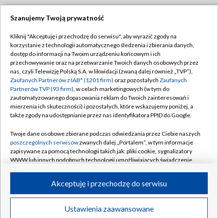
Szanujemy Twoją prywatność
Dołącz do nas:
Kliknij "Akceptuję i przechodzę do serwisu", aby wyrazić zgody na
korzystanie z technologii automatycznego śledzenia i zbierania danych,
TVP
dostęp do informacji na Twoim urządzeniu końcowym i ich
Abonament TVP
przechowywanie oraz na przetwarzanie Twoich danych osobowych przez
Regulamin TVP
nas, czyli Telewizję Polską S.A. w likwidacji (zwaną dalej również „TVP”),
Emisja w TVP
Polityka prywatności
Zaufanych Partnerów z IAB* (1201 firm)
oraz pozostałych
Zaufanych
Partnerów TVP (93 firm)
, w celach marketingowych (w tym do
Centrum informacji TVP
Moje zgody
zautomatyzowanego dopasowania reklam do Twoich zainteresowań i
mierzenia ich skuteczności) i pozostałych, które wskazujemy poniżej, a
Naziemna Telewizja Cyfrowa
Pomoc
także zgody na udostępnianie przez nas identyfikatora PPID do Google.
Sklep TVP
Biuro reklamy
Twoje dane osobowe zbierane podczas odwiedzania przez Ciebie naszych
Rada Programowa
Kontakt
poszczególnych serwisów
zwanych dalej „Portalem”, w tym informacje
zapisywane za pomocą technologii takich jak: pliki cookie, sygnalizatory
System NOS
WWW lub innych podobnych technologii umożliwiających świadczenie
dopasowanych i bezpiecznych usług, personalizację treści oraz reklam,
Informacje o nadawcy
Kanały
udostępnianie funkcji mediów społecznościowych oraz analizowanie
Akceptuję i przechodzę do serwisu
ruchu w Internecie.
Program dla prasy
©2026 Telewizja Polska S.A. w likwidacji
Biuro Reklamy
Twoje dane osobowe zbierane podczas odwiedzania przez Ciebie
Ustawienia zaawansowane
poszczególnych serwisów
na Portalu, takie jak adresy IP, identyfikatory