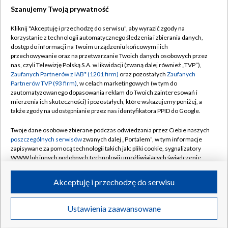
Szanujemy Twoją prywatność
Dołącz do nas:
Kliknij "Akceptuję i przechodzę do serwisu", aby wyrazić zgody na
korzystanie z technologii automatycznego śledzenia i zbierania danych,
TVP
dostęp do informacji na Twoim urządzeniu końcowym i ich
Abonament TVP
przechowywanie oraz na przetwarzanie Twoich danych osobowych przez
Regulamin TVP
nas, czyli Telewizję Polską S.A. w likwidacji (zwaną dalej również „TVP”),
Emisja w TVP
Polityka prywatności
Zaufanych Partnerów z IAB* (1201 firm)
oraz pozostałych
Zaufanych
Partnerów TVP (93 firm)
, w celach marketingowych (w tym do
Centrum informacji TVP
Moje zgody
zautomatyzowanego dopasowania reklam do Twoich zainteresowań i
mierzenia ich skuteczności) i pozostałych, które wskazujemy poniżej, a
Naziemna Telewizja Cyfrowa
Pomoc
także zgody na udostępnianie przez nas identyfikatora PPID do Google.
Sklep TVP
Biuro reklamy
Twoje dane osobowe zbierane podczas odwiedzania przez Ciebie naszych
Rada Programowa
Kontakt
poszczególnych serwisów
zwanych dalej „Portalem”, w tym informacje
zapisywane za pomocą technologii takich jak: pliki cookie, sygnalizatory
System NOS
WWW lub innych podobnych technologii umożliwiających świadczenie
dopasowanych i bezpiecznych usług, personalizację treści oraz reklam,
Informacje o nadawcy
Kanały
udostępnianie funkcji mediów społecznościowych oraz analizowanie
Akceptuję i przechodzę do serwisu
ruchu w Internecie.
Program dla prasy
©2026 Telewizja Polska S.A. w likwidacji
Biuro Reklamy
Twoje dane osobowe zbierane podczas odwiedzania przez Ciebie
Ustawienia zaawansowane
poszczególnych serwisów
na Portalu, takie jak adresy IP, identyfikatory
Ogłoszenie przetargowe
Twoich urządzeń końcowych i identyfikatory plików cookie, informacje o