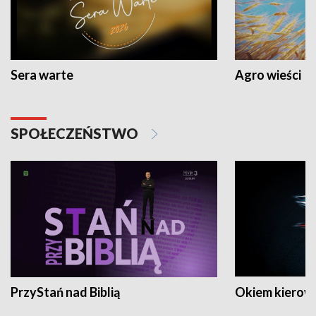
Sera warte
Agro wieści
SPOŁECZEŃSTWO
PrzyStań nad Biblią
Okiem kierow