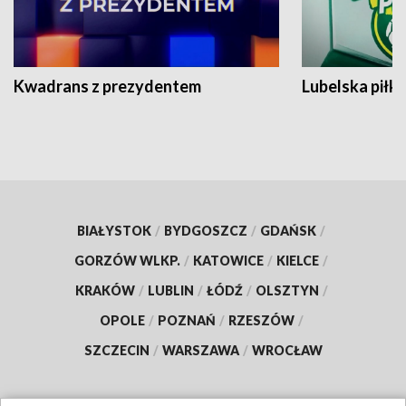
Kwadrans z prezydentem
Lubelska piłk
BIAŁYSTOK
/
BYDGOSZCZ
/
GDAŃSK
/
GORZÓW WLKP.
/
KATOWICE
/
KIELCE
/
KRAKÓW
/
LUBLIN
/
ŁÓDŹ
/
OLSZTYN
/
OPOLE
/
POZNAŃ
/
RZESZÓW
/
SZCZECIN
/
WARSZAWA
/
WROCŁAW