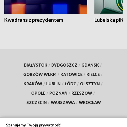
Kwadrans z prezydentem
Lubelska piłk
BIAŁYSTOK
/
BYDGOSZCZ
/
GDAŃSK
/
GORZÓW WLKP.
/
KATOWICE
/
KIELCE
/
KRAKÓW
/
LUBLIN
/
ŁÓDŹ
/
OLSZTYN
/
OPOLE
/
POZNAŃ
/
RZESZÓW
/
SZCZECIN
/
WARSZAWA
/
WROCŁAW
Szanujemy Twoją prywatność