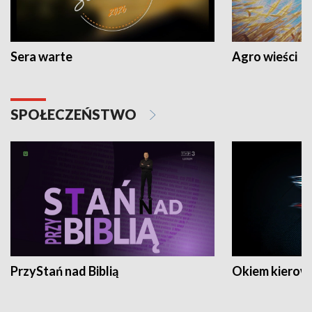
Sera warte
Agro wieści
SPOŁECZEŃSTWO
PrzyStań nad Biblią
Okiem kierow