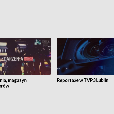
nia, magazyn
Reportaże w TVP3 Lublin
erów