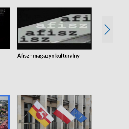
Afisz - magazyn kulturalny
Zobacz, co s