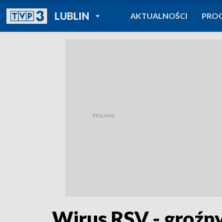
POWRÓT DO
LUBLIN
AKTUALNOŚCI
PRO
TVP REGIONY
Wirus RSV - groźny 