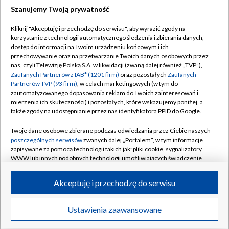
Szanujemy Twoją prywatność
Dołącz do nas:
Kliknij "Akceptuję i przechodzę do serwisu", aby wyrazić zgody na
korzystanie z technologii automatycznego śledzenia i zbierania danych,
TVP
dostęp do informacji na Twoim urządzeniu końcowym i ich
Abonament TVP
przechowywanie oraz na przetwarzanie Twoich danych osobowych przez
Regulamin TVP
nas, czyli Telewizję Polską S.A. w likwidacji (zwaną dalej również „TVP”),
Emisja w TVP
Polityka prywatności
Zaufanych Partnerów z IAB* (1201 firm)
oraz pozostałych
Zaufanych
Partnerów TVP (93 firm)
, w celach marketingowych (w tym do
Centrum informacji TVP
Moje zgody
zautomatyzowanego dopasowania reklam do Twoich zainteresowań i
mierzenia ich skuteczności) i pozostałych, które wskazujemy poniżej, a
Naziemna Telewizja Cyfrowa
Pomoc
także zgody na udostępnianie przez nas identyfikatora PPID do Google.
Sklep TVP
Biuro reklamy
Twoje dane osobowe zbierane podczas odwiedzania przez Ciebie naszych
Rada Programowa
Kontakt
poszczególnych serwisów
zwanych dalej „Portalem”, w tym informacje
zapisywane za pomocą technologii takich jak: pliki cookie, sygnalizatory
System NOS
WWW lub innych podobnych technologii umożliwiających świadczenie
dopasowanych i bezpiecznych usług, personalizację treści oraz reklam,
Informacje o nadawcy
Kanały
udostępnianie funkcji mediów społecznościowych oraz analizowanie
Akceptuję i przechodzę do serwisu
ruchu w Internecie.
Program dla prasy
©2026 Telewizja Polska S.A. w likwidacji
Biuro Reklamy
Twoje dane osobowe zbierane podczas odwiedzania przez Ciebie
Ustawienia zaawansowane
poszczególnych serwisów
na Portalu, takie jak adresy IP, identyfikatory
Ogłoszenie przetargowe
Twoich urządzeń końcowych i identyfikatory plików cookie, informacje o