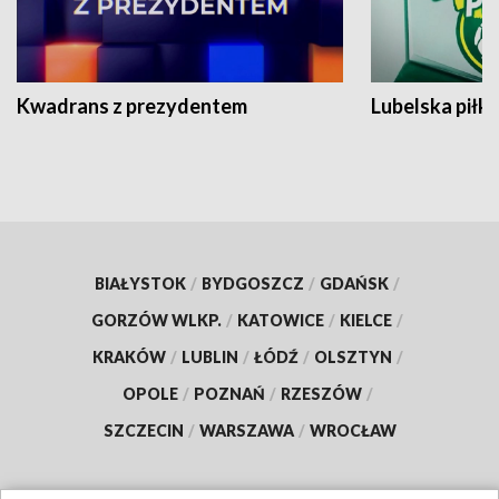
Kwadrans z prezydentem
Lubelska piłk
BIAŁYSTOK
/
BYDGOSZCZ
/
GDAŃSK
/
GORZÓW WLKP.
/
KATOWICE
/
KIELCE
/
KRAKÓW
/
LUBLIN
/
ŁÓDŹ
/
OLSZTYN
/
OPOLE
/
POZNAŃ
/
RZESZÓW
/
SZCZECIN
/
WARSZAWA
/
WROCŁAW