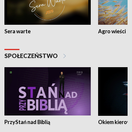
Sera warte
Agro wieści
SPOŁECZEŃSTWO
PrzyStań nad Biblią
Okiem kierow