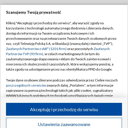
Szanujemy Twoją prywatność
Dołącz do nas:
Kliknij "Akceptuję i przechodzę do serwisu", aby wyrazić zgody na
korzystanie z technologii automatycznego śledzenia i zbierania danych,
TVP
dostęp do informacji na Twoim urządzeniu końcowym i ich
Abonament TVP
przechowywanie oraz na przetwarzanie Twoich danych osobowych przez
Regulamin TVP
nas, czyli Telewizję Polską S.A. w likwidacji (zwaną dalej również „TVP”),
Emisja w TVP
Polityka prywatności
Zaufanych Partnerów z IAB* (1201 firm)
oraz pozostałych
Zaufanych
Partnerów TVP (93 firm)
, w celach marketingowych (w tym do
Centrum informacji TVP
Moje zgody
zautomatyzowanego dopasowania reklam do Twoich zainteresowań i
mierzenia ich skuteczności) i pozostałych, które wskazujemy poniżej, a
Naziemna Telewizja Cyfrowa
Pomoc
także zgody na udostępnianie przez nas identyfikatora PPID do Google.
Sklep TVP
Biuro reklamy
Twoje dane osobowe zbierane podczas odwiedzania przez Ciebie naszych
Rada Programowa
Kontakt
poszczególnych serwisów
zwanych dalej „Portalem”, w tym informacje
zapisywane za pomocą technologii takich jak: pliki cookie, sygnalizatory
System NOS
WWW lub innych podobnych technologii umożliwiających świadczenie
dopasowanych i bezpiecznych usług, personalizację treści oraz reklam,
Informacje o nadawcy
Kanały
udostępnianie funkcji mediów społecznościowych oraz analizowanie
Akceptuję i przechodzę do serwisu
ruchu w Internecie.
Program dla prasy
©2026 Telewizja Polska S.A. w likwidacji
Biuro Reklamy
Twoje dane osobowe zbierane podczas odwiedzania przez Ciebie
Ustawienia zaawansowane
poszczególnych serwisów
na Portalu, takie jak adresy IP, identyfikatory