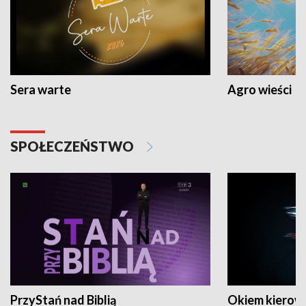
Sera warte
Agro wieści
SPOŁECZEŃSTWO
PrzyStań nad Biblią
Okiem kierow