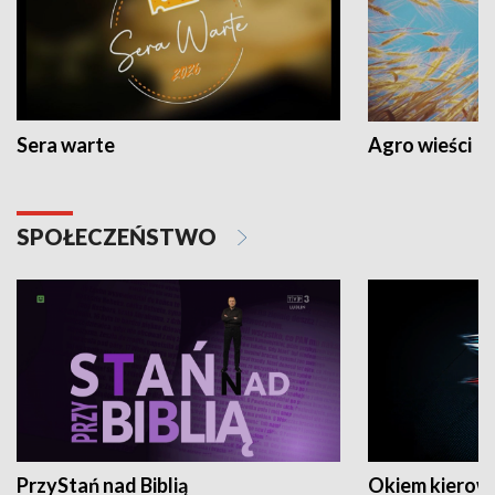
Sera warte
Agro wieści
SPOŁECZEŃSTWO
PrzyStań nad Biblią
Okiem kierow