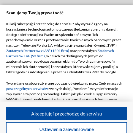
Szanujemy Twoją prywatność
Dołącz do nas:
Kliknij "Akceptuję i przechodzę do serwisu", aby wyrazić zgody na
korzystanie z technologii automatycznego śledzenia i zbierania danych,
TVP
dostęp do informacji na Twoim urządzeniu końcowym i ich
Abonament TVP
przechowywanie oraz na przetwarzanie Twoich danych osobowych przez
Regulamin TVP
nas, czyli Telewizję Polską S.A. w likwidacji (zwaną dalej również „TVP”),
Emisja w TVP
Polityka prywatności
Zaufanych Partnerów z IAB* (1201 firm)
oraz pozostałych
Zaufanych
Partnerów TVP (93 firm)
, w celach marketingowych (w tym do
Centrum informacji TVP
Moje zgody
zautomatyzowanego dopasowania reklam do Twoich zainteresowań i
mierzenia ich skuteczności) i pozostałych, które wskazujemy poniżej, a
Naziemna Telewizja Cyfrowa
Pomoc
także zgody na udostępnianie przez nas identyfikatora PPID do Google.
Sklep TVP
Biuro reklamy
Twoje dane osobowe zbierane podczas odwiedzania przez Ciebie naszych
Rada Programowa
Kontakt
poszczególnych serwisów
zwanych dalej „Portalem”, w tym informacje
zapisywane za pomocą technologii takich jak: pliki cookie, sygnalizatory
System NOS
WWW lub innych podobnych technologii umożliwiających świadczenie
dopasowanych i bezpiecznych usług, personalizację treści oraz reklam,
Informacje o nadawcy
Kanały
udostępnianie funkcji mediów społecznościowych oraz analizowanie
Akceptuję i przechodzę do serwisu
ruchu w Internecie.
Program dla prasy
©2026 Telewizja Polska S.A. w likwidacji
Biuro Reklamy
Twoje dane osobowe zbierane podczas odwiedzania przez Ciebie
Ustawienia zaawansowane
poszczególnych serwisów
na Portalu, takie jak adresy IP, identyfikatory