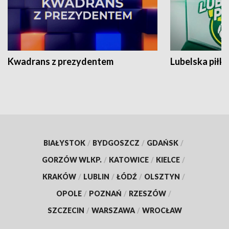
Kwadrans z prezydentem
Lubelska piłk
BIAŁYSTOK
/
BYDGOSZCZ
/
GDAŃSK
/
GORZÓW WLKP.
/
KATOWICE
/
KIELCE
/
KRAKÓW
/
LUBLIN
/
ŁÓDŹ
/
OLSZTYN
/
OPOLE
/
POZNAŃ
/
RZESZÓW
/
SZCZECIN
/
WARSZAWA
/
WROCŁAW