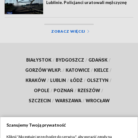
Lublinie. Policjanci uratowali mężczyznę
ZOBACZ WIĘCEJ
BIAŁYSTOK
/
BYDGOSZCZ
/
GDAŃSK
/
GORZÓW WLKP.
/
KATOWICE
/
KIELCE
/
KRAKÓW
/
LUBLIN
/
ŁÓDŹ
/
OLSZTYN
/
OPOLE
/
POZNAŃ
/
RZESZÓW
/
SZCZECIN
/
WARSZAWA
/
WROCŁAW
Szanujemy Twoją prywatność
Dołącz do nas:
Kliknij "Akceptuję i przechodzę do serwisu", aby wyrazić zgody na