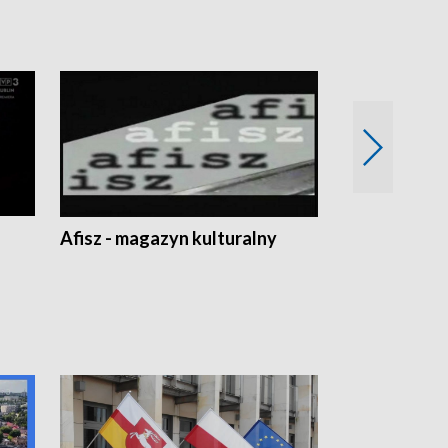
Afisz - magazyn kulturalny
Zobacz, co s