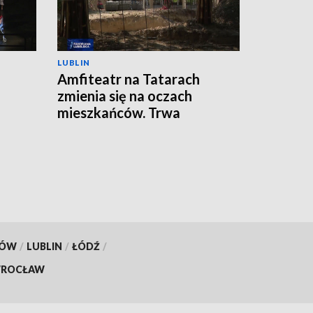
LUBLIN
Amfiteatr na Tatarach
zmienia się na oczach
mieszkańców. Trwa
przebudowa
KÓW
/
LUBLIN
/
ŁÓDŹ
/
ROCŁAW