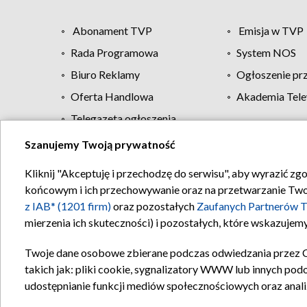
Abonament TVP
Emisja w TVP
Rada Programowa
System NOS
Biuro Reklamy
Ogłoszenie pr
Oferta Handlowa
Akademia Tele
Telegazeta ogłoszenia
Szanujemy Twoją prywatność
Regulamin TVP
Kliknij "Akceptuję i przechodzę do serwisu", aby wyrazić zg
końcowym i ich przechowywanie oraz na przetwarzanie Twoich
z IAB* (1201 firm)
oraz pozostałych
Zaufanych Partnerów T
mierzenia ich skuteczności) i pozostałych, które wskazujemy
Twoje dane osobowe zbierane podczas odwiedzania przez 
takich jak: pliki cookie, sygnalizatory WWW lub innych pod
udostępnianie funkcji mediów społecznościowych oraz anali