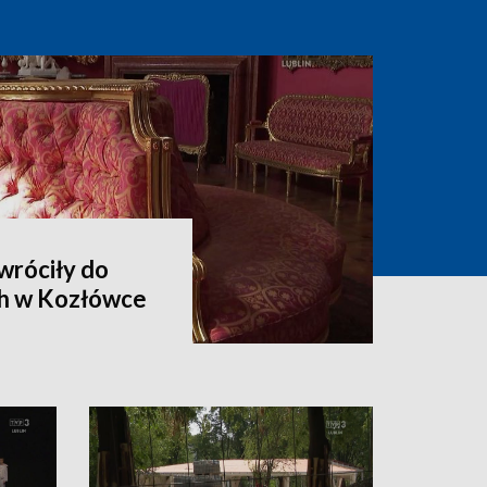
wróciły do
h w Kozłówce