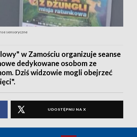
anse sensoryczne
lowy" w Zamościu organizuje seanse
kinowe dedykowane osobom ze
nom. Dziś widzowie mogli obejrzeć
ęci".
UDOSTĘPNIJ NA X