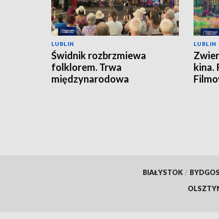
LUBLIN
LUBLIN
Świdnik rozbrzmiewa
Zwier
folklorem. Trwa
kina.
międzynarodowa
Film
FOLKLORIADA
BIAŁYSTOK
/
BYDGO
OLSZTY