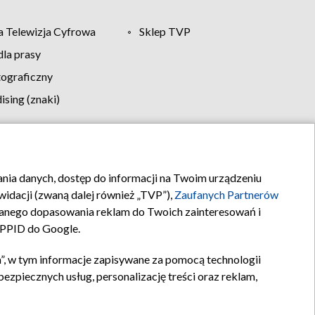
 Telewizja Cyfrowa
Sklep TVP
la prasy
tograficzny
sing (znaki)
klamy
Kontakt
rania danych, dostęp do informacji na Twoim urządzeniu
idacji (zwaną dalej również „TVP”),
Zaufanych Partnerów
anego dopasowania reklam do Twoich zainteresowań i
a PPID do Google.
”, w tym informacje zapisywane za pomocą technologii
zpiecznych usług, personalizację treści oraz reklam,