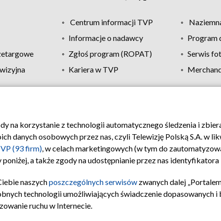
Centrum informacji TVP
Naziemna
Informacje o nadawcy
Program d
zetargowe
Zgłoś program (ROPAT)
Serwis fo
wizyjna
Kariera w TVP
Merchandi
Polityka prywatności
Moje zgody
Pomoc
Biuro re
ody na korzystanie z technologii automatycznego śledzenia i zbie
 danych osobowych przez nas, czyli Telewizję Polską S.A. w likw
VP (93 firm)
, w celach marketingowych (w tym do zautomatyzow
 poniżej, a także zgody na udostępnianie przez nas identyfikator
Ciebie naszych
poszczególnych serwisów
zwanych dalej „Portalem
obnych technologii umożliwiających świadczenie dopasowanych i be
zowanie ruchu w Internecie.