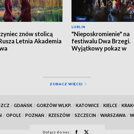
LUBLIN
zyniec znów stolicą
"Nieposkromienie" na
 Rusza Letnia Akademia
festiwalu Dwa Brzegi.
owa
Wyjątkowy pokaz w
Kazimierzu Dolnym
ZOBACZ WIĘCEJ
SZCZ
/
GDAŃSK
/
GORZÓW WLKP.
/
KATOWICE
/
KIELCE
/
KRA
N
/
OPOLE
/
POZNAŃ
/
RZESZÓW
/
SZCZECIN
/
WARSZAWA
/
W
Dołącz do nas: