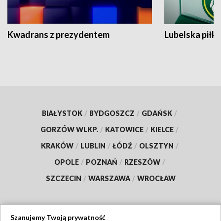
Kwadrans z prezydentem
Lubelska piłk
BIAŁYSTOK
/
BYDGOSZCZ
/
GDAŃSK
/
GORZÓW WLKP.
/
KATOWICE
/
KIELCE
/
KRAKÓW
/
LUBLIN
/
ŁÓDŹ
/
OLSZTYN
/
OPOLE
/
POZNAŃ
/
RZESZÓW
/
SZCZECIN
/
WARSZAWA
/
WROCŁAW
Szanujemy Twoją prywatność