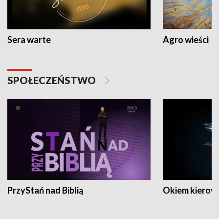
Sera warte
Agro wieści
SPOŁECZEŃSTWO
PrzyStań nad Biblią
Okiem kierow