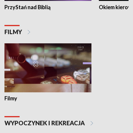
PrzyStań nad Biblią
Okiem kierow
FILMY
Filmy
WYPOCZYNEK I REKREACJA