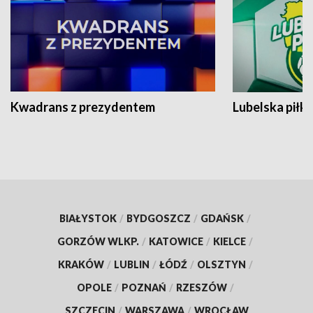
Kwadrans z prezydentem
Lubelska piłk
BIAŁYSTOK
/
BYDGOSZCZ
/
GDAŃSK
/
GORZÓW WLKP.
/
KATOWICE
/
KIELCE
/
KRAKÓW
/
LUBLIN
/
ŁÓDŹ
/
OLSZTYN
/
OPOLE
/
POZNAŃ
/
RZESZÓW
/
SZCZECIN
/
WARSZAWA
/
WROCŁAW