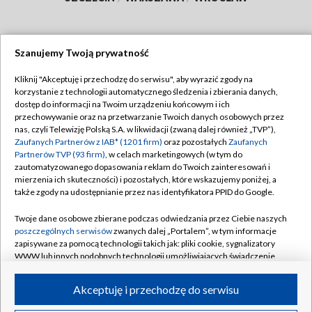
Szanujemy Twoją prywatność
Dołącz do nas:
Kliknij "Akceptuję i przechodzę do serwisu", aby wyrazić zgody na
korzystanie z technologii automatycznego śledzenia i zbierania danych,
TVP
dostęp do informacji na Twoim urządzeniu końcowym i ich
Abonament TVP
przechowywanie oraz na przetwarzanie Twoich danych osobowych przez
Regulamin TVP
nas, czyli Telewizję Polską S.A. w likwidacji (zwaną dalej również „TVP”),
Emisja w TVP
Polityka prywatności
Zaufanych Partnerów z IAB* (1201 firm)
oraz pozostałych
Zaufanych
Partnerów TVP (93 firm)
, w celach marketingowych (w tym do
Centrum informacji TVP
Moje zgody
zautomatyzowanego dopasowania reklam do Twoich zainteresowań i
mierzenia ich skuteczności) i pozostałych, które wskazujemy poniżej, a
Naziemna Telewizja Cyfrowa
Pomoc
także zgody na udostępnianie przez nas identyfikatora PPID do Google.
Sklep TVP
Biuro reklamy
Twoje dane osobowe zbierane podczas odwiedzania przez Ciebie naszych
Rada Programowa
Kontakt
poszczególnych serwisów
zwanych dalej „Portalem”, w tym informacje
zapisywane za pomocą technologii takich jak: pliki cookie, sygnalizatory
System NOS
WWW lub innych podobnych technologii umożliwiających świadczenie
dopasowanych i bezpiecznych usług, personalizację treści oraz reklam,
Informacje o nadawcy
Kanały
udostępnianie funkcji mediów społecznościowych oraz analizowanie
Akceptuję i przechodzę do serwisu
ruchu w Internecie.
Program dla prasy
©2026 Telewizja Polska S.A. w likwidacji