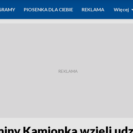
GRAMY
PIOSENKA DLA CIEBIE
REKLAMA
Więcej
iny Kamionka wzięli udzi