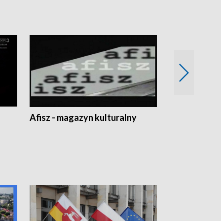
Afisz - magazyn kulturalny
Zobacz, co s