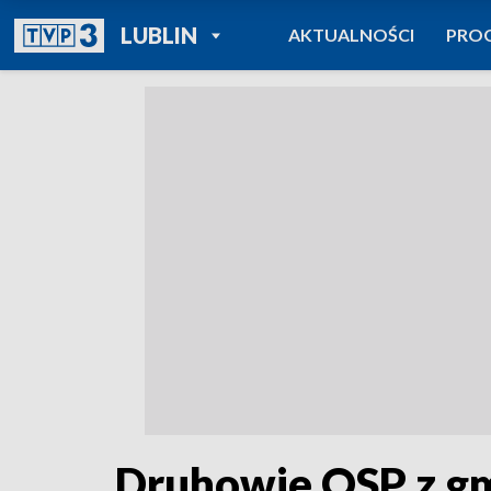
POWRÓT DO
LUBLIN
AKTUALNOŚCI
PRO
TVP REGIONY
Druhowie OSP z gm