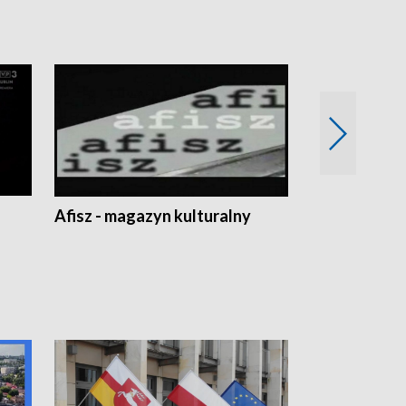
Afisz - magazyn kulturalny
Zobacz, co s