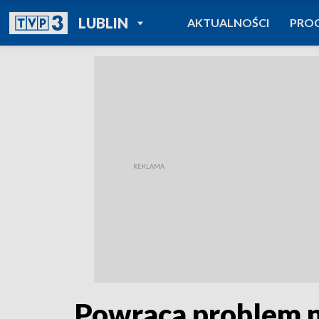
POWRÓT DO
LUBLIN
AKTUALNOŚCI
PRO
TVP REGIONY
Powraca problem ni