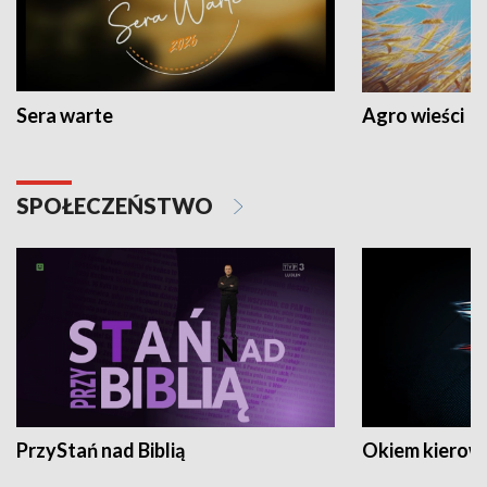
Sera warte
Agro wieści
SPOŁECZEŃSTWO
PrzyStań nad Biblią
Okiem kierow