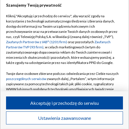
Szanujemy Twoją prywatność
Dołącz do nas:
Kliknij "Akceptuję i przechodzę do serwisu", aby wyrazić zgody na
korzystanie z technologii automatycznego śledzenia i zbierania danych,
TVP
dostęp do informacji na Twoim urządzeniu końcowym i ich
Abonament TVP
przechowywanie oraz na przetwarzanie Twoich danych osobowych przez
Regulamin TVP
nas, czyli Telewizję Polską S.A. w likwidacji (zwaną dalej również „TVP”),
Emisja w TVP
Polityka prywatności
Zaufanych Partnerów z IAB* (1201 firm)
oraz pozostałych
Zaufanych
Partnerów TVP (93 firm)
, w celach marketingowych (w tym do
Centrum informacji TVP
Moje zgody
zautomatyzowanego dopasowania reklam do Twoich zainteresowań i
mierzenia ich skuteczności) i pozostałych, które wskazujemy poniżej, a
Naziemna Telewizja Cyfrowa
Pomoc
także zgody na udostępnianie przez nas identyfikatora PPID do Google.
Sklep TVP
Biuro reklamy
Twoje dane osobowe zbierane podczas odwiedzania przez Ciebie naszych
Rada Programowa
Kontakt
poszczególnych serwisów
zwanych dalej „Portalem”, w tym informacje
zapisywane za pomocą technologii takich jak: pliki cookie, sygnalizatory
System NOS
WWW lub innych podobnych technologii umożliwiających świadczenie
dopasowanych i bezpiecznych usług, personalizację treści oraz reklam,
Informacje o nadawcy
Kanały
udostępnianie funkcji mediów społecznościowych oraz analizowanie
Akceptuję i przechodzę do serwisu
ruchu w Internecie.
Program dla prasy
©2026 Telewizja Polska S.A. w likwidacji
Biuro Reklamy
Twoje dane osobowe zbierane podczas odwiedzania przez Ciebie
Ustawienia zaawansowane
poszczególnych serwisów
na Portalu, takie jak adresy IP, identyfikatory
Ogłoszenie przetargowe
Twoich urządzeń końcowych i identyfikatory plików cookie, informacje o