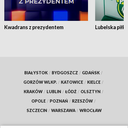
Kwadrans z prezydentem
Lubelska piłk
BIAŁYSTOK
/
BYDGOSZCZ
/
GDAŃSK
/
GORZÓW WLKP.
/
KATOWICE
/
KIELCE
/
KRAKÓW
/
LUBLIN
/
ŁÓDŹ
/
OLSZTYN
/
OPOLE
/
POZNAŃ
/
RZESZÓW
/
SZCZECIN
/
WARSZAWA
/
WROCŁAW