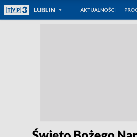
POWRÓT DO
LUBLIN
AKTUALNOŚCI
PRO
TVP REGIONY
Święto Bożego Nar