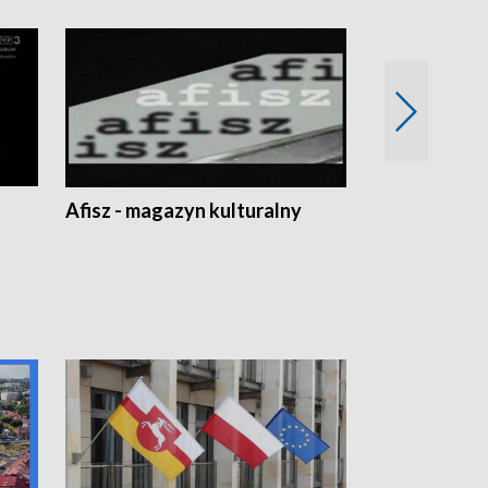
Afisz - magazyn kulturalny
Zobacz, co s