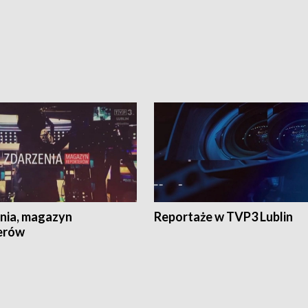
nia, magazyn
Reportaże w TVP3 Lublin
erów