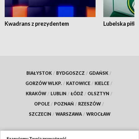
Kwadrans z prezydentem
Lubelska piłk
BIAŁYSTOK
/
BYDGOSZCZ
/
GDAŃSK
/
GORZÓW WLKP.
/
KATOWICE
/
KIELCE
/
KRAKÓW
/
LUBLIN
/
ŁÓDŹ
/
OLSZTYN
/
OPOLE
/
POZNAŃ
/
RZESZÓW
/
SZCZECIN
/
WARSZAWA
/
WROCŁAW
Szanujemy Twoją prywatność