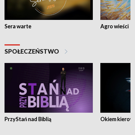
Sera warte
Agro wieści
SPOŁECZEŃSTWO
PrzyStań nad Biblią
Okiem kierow