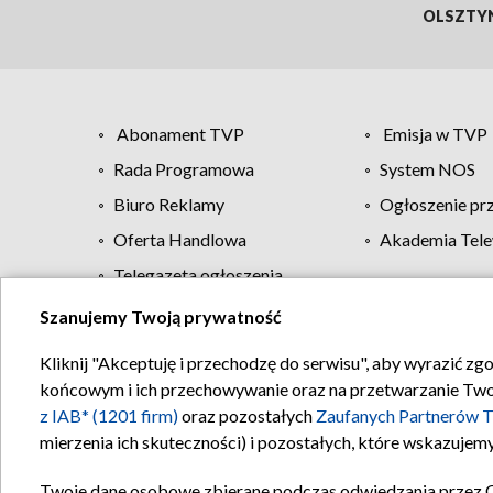
OLSZTY
Abonament TVP
Emisja w TVP
Rada Programowa
System NOS
Biuro Reklamy
Ogłoszenie pr
Oferta Handlowa
Akademia Tele
Telegazeta ogłoszenia
Szanujemy Twoją prywatność
Regulamin TVP
Kliknij "Akceptuję i przechodzę do serwisu", aby wyrazić zg
końcowym i ich przechowywanie oraz na przetwarzanie Twoich
z IAB* (1201 firm)
oraz pozostałych
Zaufanych Partnerów T
mierzenia ich skuteczności) i pozostałych, które wskazujemy
Twoje dane osobowe zbierane podczas odwiedzania przez 