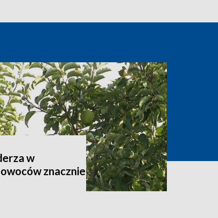
derza w
 owoców znacznie