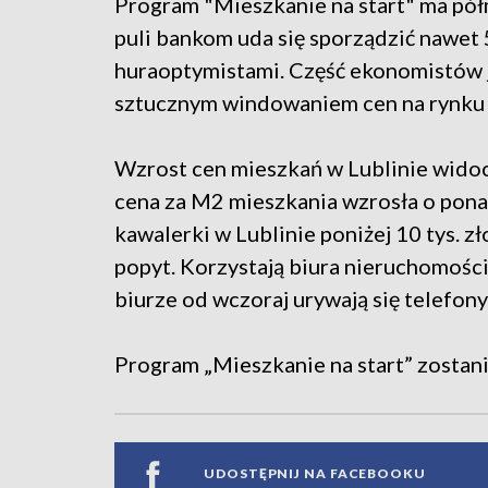
Program "Mieszkanie na start" ma półm
puli bankom uda się sporządzić nawet 
huraoptymistami. Część ekonomistów j
sztucznym windowaniem cen na rynku
Wzrost cen mieszkań w Lublinie widoc
cena za M2 mieszkania wzrosła o pona
kawalerki w Lublinie poniżej 10 tys. z
popyt. Korzystają biura nieruchomośc
biurze od wczoraj urywają się telefon
Program „Mieszkanie na start” zostan
UDOSTĘPNIJ NA FACEBOOKU