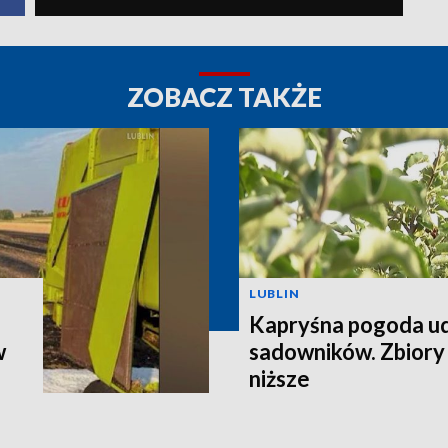
ZOBACZ TAKŻE
LUBLIN
Kapryśna pogoda u
w
sadowników. Zbiory
niższe