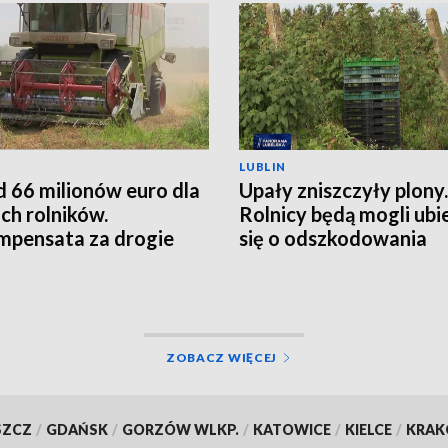
LUBLIN
 66 milionów euro dla
Upały zniszczyły plony.
ich rolników.
Rolnicy będą mogli ubi
pensata za drogie
się o odszkodowania
zy
ZOBACZ WIĘCEJ
SZCZ
/
GDAŃSK
/
GORZÓW WLKP.
/
KATOWICE
/
KIELCE
/
KRA