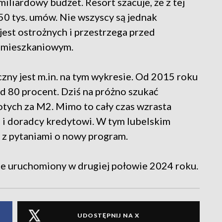
iliardowy budżet. Resort szacuje, że z tej
50 tys. umów. Nie wszyscy są jednak
est ostrożnych i przestrzega przed
 mieszkaniowym.
zny jest m.in. na tym wykresie. Od 2015 roku
d 80 procent. Dziś na próżno szukać
łotych za M2. Mimo to cały czas wzrasta
i i doradcy kredytowi. W tym lubelskim
y z pytaniami o nowy program.
ie uruchomiony w drugiej połowie 2024 roku.
UDOSTĘPNIJ NA X