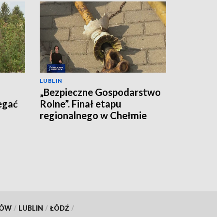
LUBLIN
„Bezpieczne Gospodarstwo
egać
Rolne”. Finał etapu
regionalnego w Chełmie
KÓW
/
LUBLIN
/
ŁÓDŹ
/