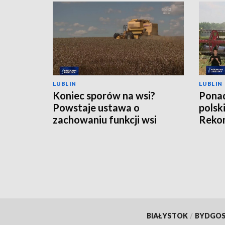
LUBLIN
LUBLIN
Koniec sporów na wsi?
Ponad
Powstaje ustawa o
polsk
zachowaniu funkcji wsi
Rekom
nawo
BIAŁYSTOK
/
BYDGO