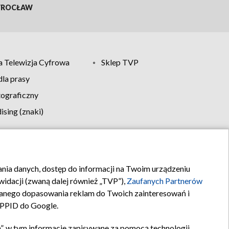
ROCŁAW
 Telewizja Cyfrowa
Sklep TVP
la prasy
tograficzny
sing (znaki)
klamy
Kontakt
rania danych, dostęp do informacji na Twoim urządzeniu
idacji (zwaną dalej również „TVP”),
Zaufanych Partnerów
anego dopasowania reklam do Twoich zainteresowań i
a PPID do Google.
”, w tym informacje zapisywane za pomocą technologii