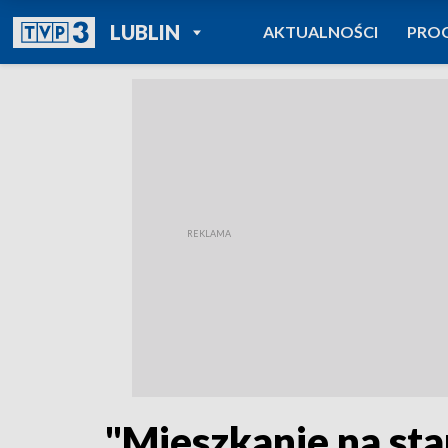
POWRÓT DO
LUBLIN
AKTUALNOŚCI
PRO
TVP REGIONY
"Mieszkanie na sta