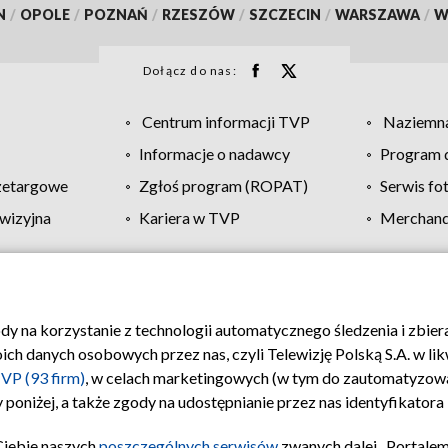
N
/
OPOLE
/
POZNAŃ
/
RZESZÓW
/
SZCZECIN
/
WARSZAWA
/
W
Dołącz do nas:
Centrum informacji TVP
Naziemna
Informacje o nadawcy
Program d
zetargowe
Zgłoś program (ROPAT)
Serwis fo
wizyjna
Kariera w TVP
Merchandi
Polityka prywatności
Moje zgody
Pomoc
Biuro re
ody na korzystanie z technologii automatycznego śledzenia i zbie
 danych osobowych przez nas, czyli Telewizję Polską S.A. w likw
VP (93 firm)
, w celach marketingowych (w tym do zautomatyzow
 poniżej, a także zgody na udostępnianie przez nas identyfikator
Ciebie naszych
poszczególnych serwisów
zwanych dalej „Portalem