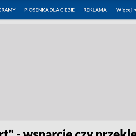
GRAMY
PIOSENKA DLA CIEBIE
REKLAMA
Więcej
rt" - wsparcie czy przek