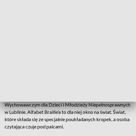
Alfabet
4 stycznia to data symbol. Wtedy urodził się
twórca alfabetu Brail 'a. Jedno to komunikować się
przy jego pomocy - drugie dostrzegać realne
problemy osób niewidomych i niedowidzących.
Lenka ma 14 lat. Uczy się w Specjalnym Ośrodku Szkolno-
Wychowawczym dla Dzieci i Młodzieży Niepełnosprawnych
w Lublinie. Alfabet Braille’a to dla niej okno na świat. Świat,
które składa się ze specjalnie poukładanych kropek, a osoba
czytająca czuje pod palcami.