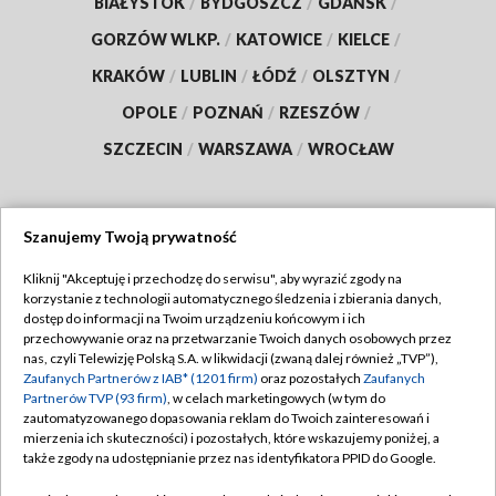
BIAŁYSTOK
/
BYDGOSZCZ
/
GDAŃSK
/
GORZÓW WLKP.
/
KATOWICE
/
KIELCE
/
KRAKÓW
/
LUBLIN
/
ŁÓDŹ
/
OLSZTYN
/
OPOLE
/
POZNAŃ
/
RZESZÓW
/
SZCZECIN
/
WARSZAWA
/
WROCŁAW
Szanujemy Twoją prywatność
Dołącz do nas:
Kliknij "Akceptuję i przechodzę do serwisu", aby wyrazić zgody na
korzystanie z technologii automatycznego śledzenia i zbierania danych,
TVP
dostęp do informacji na Twoim urządzeniu końcowym i ich
Abonament TVP
przechowywanie oraz na przetwarzanie Twoich danych osobowych przez
Regulamin TVP
nas, czyli Telewizję Polską S.A. w likwidacji (zwaną dalej również „TVP”),
Emisja w TVP
Polityka prywatności
Zaufanych Partnerów z IAB* (1201 firm)
oraz pozostałych
Zaufanych
Partnerów TVP (93 firm)
, w celach marketingowych (w tym do
Centrum informacji TVP
Moje zgody
zautomatyzowanego dopasowania reklam do Twoich zainteresowań i
mierzenia ich skuteczności) i pozostałych, które wskazujemy poniżej, a
Naziemna Telewizja Cyfrowa
Pomoc
także zgody na udostępnianie przez nas identyfikatora PPID do Google.
Sklep TVP
Biuro reklamy