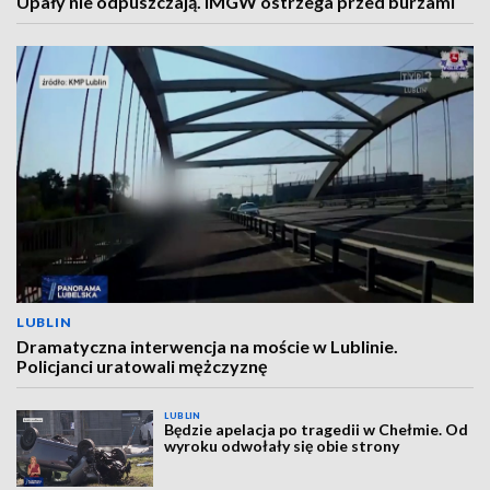
Upały nie odpuszczają. IMGW ostrzega przed burzami
LUBLIN
Dramatyczna interwencja na moście w Lublinie.
Policjanci uratowali mężczyznę
LUBLIN
Będzie apelacja po tragedii w Chełmie. Od
wyroku odwołały się obie strony