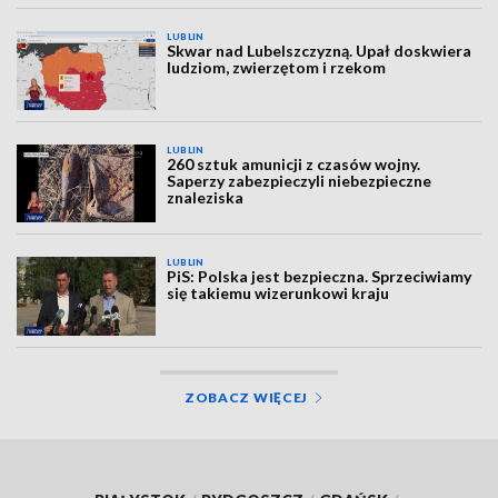
LUBLIN
Skwar nad Lubelszczyzną. Upał doskwiera
ludziom, zwierzętom i rzekom
LUBLIN
260 sztuk amunicji z czasów wojny.
Saperzy zabezpieczyli niebezpieczne
znaleziska
LUBLIN
PiS: Polska jest bezpieczna. Sprzeciwiamy
się takiemu wizerunkowi kraju
ZOBACZ WIĘCEJ