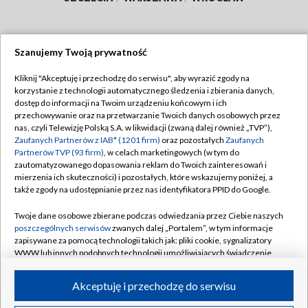
Szanujemy Twoją prywatność
Dołącz do nas:
Kliknij "Akceptuję i przechodzę do serwisu", aby wyrazić zgody na
korzystanie z technologii automatycznego śledzenia i zbierania danych,
TVP
dostęp do informacji na Twoim urządzeniu końcowym i ich
Abonament TVP
przechowywanie oraz na przetwarzanie Twoich danych osobowych przez
Regulamin TVP
nas, czyli Telewizję Polską S.A. w likwidacji (zwaną dalej również „TVP”),
Emisja w TVP
Polityka prywatności
Zaufanych Partnerów z IAB* (1201 firm)
oraz pozostałych
Zaufanych
Partnerów TVP (93 firm)
, w celach marketingowych (w tym do
Centrum informacji TVP
Moje zgody
zautomatyzowanego dopasowania reklam do Twoich zainteresowań i
mierzenia ich skuteczności) i pozostałych, które wskazujemy poniżej, a
Naziemna Telewizja Cyfrowa
Pomoc
także zgody na udostępnianie przez nas identyfikatora PPID do Google.
Sklep TVP
Biuro reklamy
Twoje dane osobowe zbierane podczas odwiedzania przez Ciebie naszych
Rada Programowa
Kontakt
poszczególnych serwisów
zwanych dalej „Portalem”, w tym informacje
zapisywane za pomocą technologii takich jak: pliki cookie, sygnalizatory
System NOS
WWW lub innych podobnych technologii umożliwiających świadczenie
dopasowanych i bezpiecznych usług, personalizację treści oraz reklam,
Informacje o nadawcy
Kanały
udostępnianie funkcji mediów społecznościowych oraz analizowanie
Akceptuję i przechodzę do serwisu
ruchu w Internecie.
Program dla prasy
©2026 Telewizja Polska S.A. w likwidacji