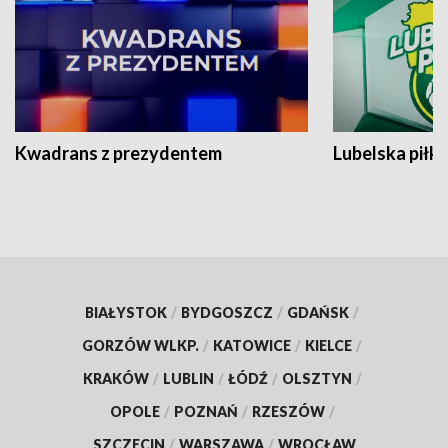
Kwadrans z prezydentem
Lubelska piłk
BIAŁYSTOK
/
BYDGOSZCZ
/
GDAŃSK
/
GORZÓW WLKP.
/
KATOWICE
/
KIELCE
/
KRAKÓW
/
LUBLIN
/
ŁÓDŹ
/
OLSZTYN
/
OPOLE
/
POZNAŃ
/
RZESZÓW
/
SZCZECIN
/
WARSZAWA
/
WROCŁAW