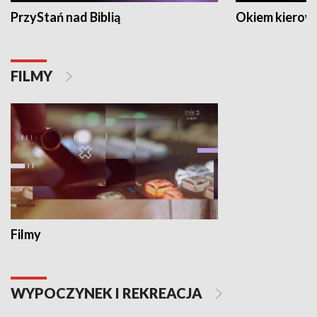
PrzyStań nad Biblią
Okiem kierow
FILMY
Filmy
WYPOCZYNEK I REKREACJA