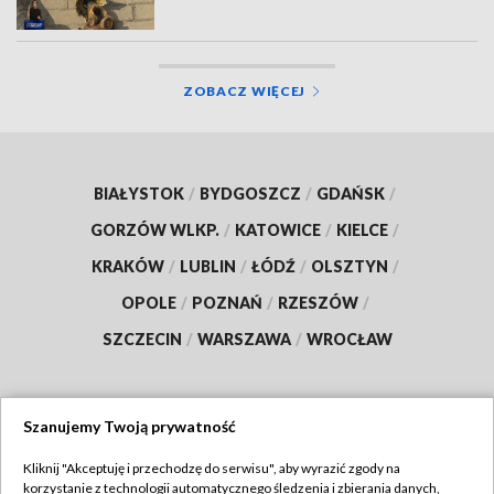
ZOBACZ WIĘCEJ
BIAŁYSTOK
/
BYDGOSZCZ
/
GDAŃSK
/
GORZÓW WLKP.
/
KATOWICE
/
KIELCE
/
KRAKÓW
/
LUBLIN
/
ŁÓDŹ
/
OLSZTYN
/
OPOLE
/
POZNAŃ
/
RZESZÓW
/
SZCZECIN
/
WARSZAWA
/
WROCŁAW
Szanujemy Twoją prywatność
Dołącz do nas:
Kliknij "Akceptuję i przechodzę do serwisu", aby wyrazić zgody na
korzystanie z technologii automatycznego śledzenia i zbierania danych,
TVP