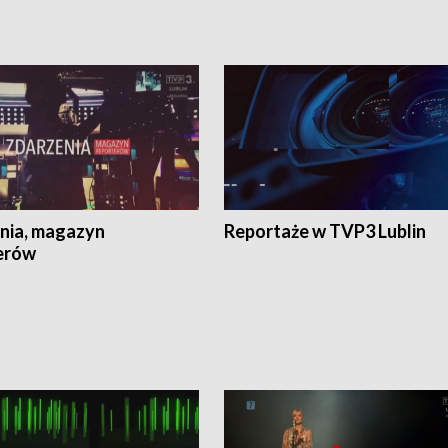
nia, magazyn
Reportaże w TVP3 Lublin
erów