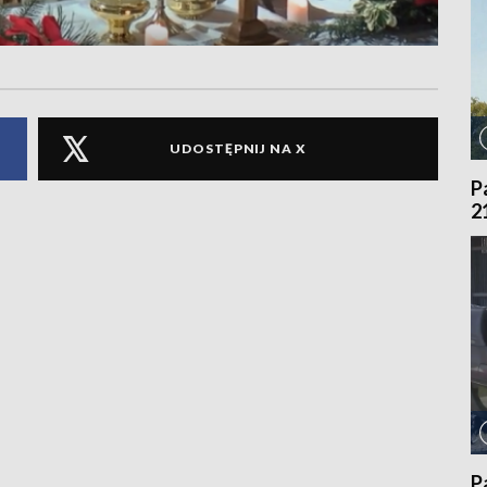
UDOSTĘPNIJ NA X
P
2
P