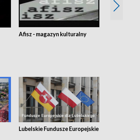
Afisz - magazyn kulturalny
Zobacz, co s
Lubelskie Fundusze Europejskie