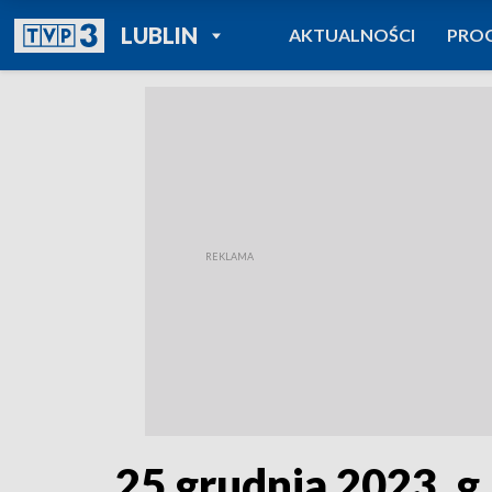
POWRÓT DO
LUBLIN
AKTUALNOŚCI
PRO
TVP REGIONY
25 grudnia 2023, g.