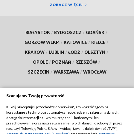
ZOBACZ WIĘCEJ
BIAŁYSTOK
/
BYDGOSZCZ
/
GDAŃSK
/
GORZÓW WLKP.
/
KATOWICE
/
KIELCE
/
KRAKÓW
/
LUBLIN
/
ŁÓDŹ
/
OLSZTYN
/
OPOLE
/
POZNAŃ
/
RZESZÓW
/
SZCZECIN
/
WARSZAWA
/
WROCŁAW
Szanujemy Twoją prywatność
Dołącz do nas:
Kliknij "Akceptuję i przechodzę do serwisu", aby wyrazić zgody na
korzystanie z technologii automatycznego śledzenia i zbierania danych,
TVP
dostęp do informacji na Twoim urządzeniu końcowym i ich
Abonament TVP
przechowywanie oraz na przetwarzanie Twoich danych osobowych przez
Regulamin TVP
nas, czyli Telewizję Polską S.A. w likwidacji (zwaną dalej również „TVP”),
Emisja w TVP
Zaufanych Partnerów z IAB* (1201 firm)
oraz pozostałych
Zaufanych