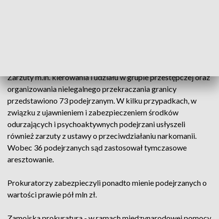
Transgranicznej Prokuratury Okręgowej w Zamościu we
współpracy z Placówką SG w Sławatyczach z
Nadbużańskiego Oddziału SG w ramach prowadzonych
śledztw skutkowała rozbiciem struktur dziewięciu
niezależnych, międzynarodowych grup przestępczych.
Zarzuty m.in. kierowania i udziału w grupie przestępczej oraz
organizowania nielegalnego przekraczania granicy
przedstawiono 73 podejrzanym. W kilku przypadkach, w
związku z ujawnieniem i zabezpieczeniem środków
odurzających i psychoaktywnych podejrzani usłyszeli
również zarzuty z ustawy o przeciwdziałaniu narkomanii.
Wobec 36 podejrzanych sąd zastosował tymczasowe
aresztowanie.
Prokuratorzy zabezpieczyli ponadto mienie podejrzanych o
wartości prawie pół mln zł.
Zamojska prokuratura - w ramach międzynarodowej pomocy