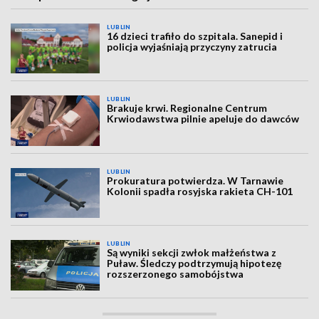
LUBLIN
16 dzieci trafiło do szpitala. Sanepid i
policja wyjaśniają przyczyny zatrucia
LUBLIN
Brakuje krwi. Regionalne Centrum
Krwiodawstwa pilnie apeluje do dawców
LUBLIN
Prokuratura potwierdza. W Tarnawie
Kolonii spadła rosyjska rakieta CH-101
LUBLIN
Są wyniki sekcji zwłok małżeństwa z
Puław. Śledczy podtrzymują hipotezę
rozszerzonego samobójstwa