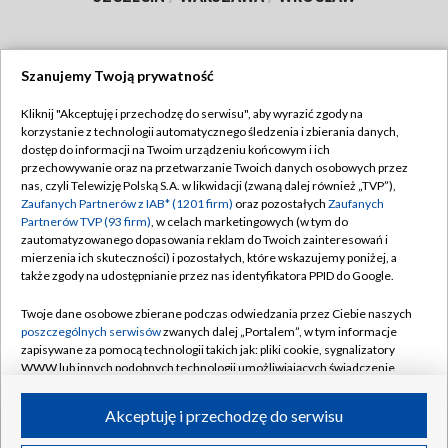
Szanujemy Twoją prywatność
Dołącz do nas:
Kliknij "Akceptuję i przechodzę do serwisu", aby wyrazić zgody na
korzystanie z technologii automatycznego śledzenia i zbierania danych,
TVP
dostęp do informacji na Twoim urządzeniu końcowym i ich
Abonament TVP
przechowywanie oraz na przetwarzanie Twoich danych osobowych przez
Regulamin TVP
nas, czyli Telewizję Polską S.A. w likwidacji (zwaną dalej również „TVP”),
Emisja w TVP
Polityka prywatności
Zaufanych Partnerów z IAB* (1201 firm)
oraz pozostałych
Zaufanych
Partnerów TVP (93 firm)
, w celach marketingowych (w tym do
Centrum informacji TVP
Moje zgody
zautomatyzowanego dopasowania reklam do Twoich zainteresowań i
mierzenia ich skuteczności) i pozostałych, które wskazujemy poniżej, a
Naziemna Telewizja Cyfrowa
Pomoc
także zgody na udostępnianie przez nas identyfikatora PPID do Google.
Sklep TVP
Biuro reklamy
Twoje dane osobowe zbierane podczas odwiedzania przez Ciebie naszych
Rada Programowa
Kontakt
poszczególnych serwisów
zwanych dalej „Portalem”, w tym informacje
zapisywane za pomocą technologii takich jak: pliki cookie, sygnalizatory
System NOS
WWW lub innych podobnych technologii umożliwiających świadczenie
dopasowanych i bezpiecznych usług, personalizację treści oraz reklam,
Informacje o nadawcy
Kanały
udostępnianie funkcji mediów społecznościowych oraz analizowanie
Akceptuję i przechodzę do serwisu
ruchu w Internecie.
Program dla prasy
©2026 Telewizja Polska S.A. w likwidacji