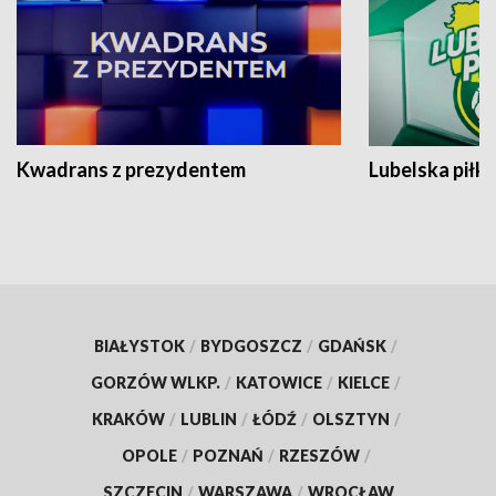
Kwadrans z prezydentem
Lubelska piłk
BIAŁYSTOK
/
BYDGOSZCZ
/
GDAŃSK
/
GORZÓW WLKP.
/
KATOWICE
/
KIELCE
/
KRAKÓW
/
LUBLIN
/
ŁÓDŹ
/
OLSZTYN
/
OPOLE
/
POZNAŃ
/
RZESZÓW
/
SZCZECIN
/
WARSZAWA
/
WROCŁAW