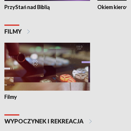
PrzyStań nad Biblią
Okiem kierow
FILMY
Filmy
WYPOCZYNEK I REKREACJA