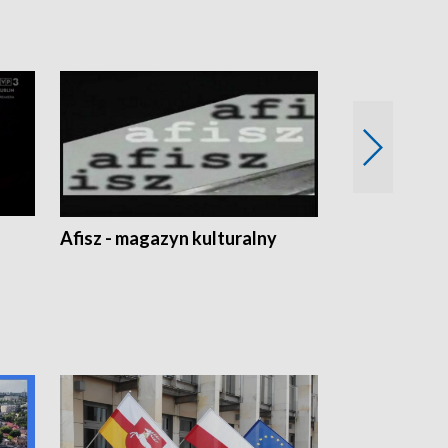
Afisz - magazyn kulturalny
Zobacz, co s