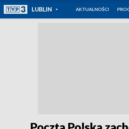
POWRÓT DO
LUBLIN
AKTUALNOŚCI
PRO
TVP REGIONY
Poczta Polska zach