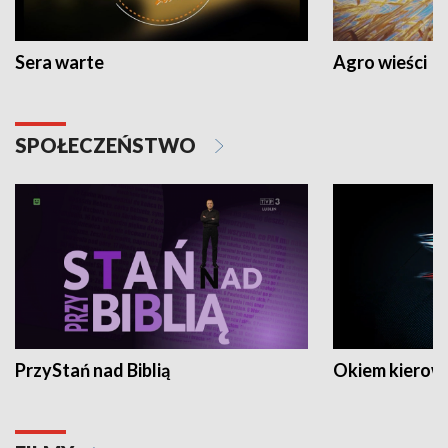
Sera warte
Agro wieści
SPOŁECZEŃSTWO
PrzyStań nad Biblią
Okiem kierow