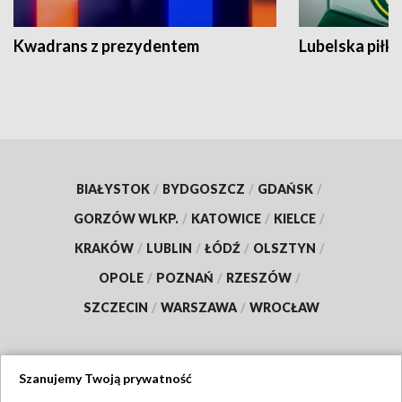
Kwadrans z prezydentem
Lubelska piłk
BIAŁYSTOK
/
BYDGOSZCZ
/
GDAŃSK
/
GORZÓW WLKP.
/
KATOWICE
/
KIELCE
/
KRAKÓW
/
LUBLIN
/
ŁÓDŹ
/
OLSZTYN
/
OPOLE
/
POZNAŃ
/
RZESZÓW
/
SZCZECIN
/
WARSZAWA
/
WROCŁAW
Szanujemy Twoją prywatność
Dołącz do nas: