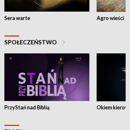
Sera warte
Agro wieści
SPOŁECZEŃSTWO
PrzyStań nad Biblią
Okiem kierow