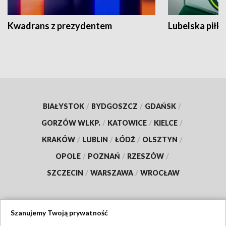
Kwadrans z prezydentem
Lubelska piłk
BIAŁYSTOK
/
BYDGOSZCZ
/
GDAŃSK
/
GORZÓW WLKP.
/
KATOWICE
/
KIELCE
/
KRAKÓW
/
LUBLIN
/
ŁÓDŹ
/
OLSZTYN
/
OPOLE
/
POZNAŃ
/
RZESZÓW
/
SZCZECIN
/
WARSZAWA
/
WROCŁAW
Szanujemy Twoją prywatność
Dołącz do nas: