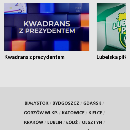
Kwadrans z prezydentem
Lubelska piłk
BIAŁYSTOK
/
BYDGOSZCZ
/
GDAŃSK
/
GORZÓW WLKP.
/
KATOWICE
/
KIELCE
/
KRAKÓW
/
LUBLIN
/
ŁÓDŹ
/
OLSZTYN
/