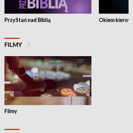
PrzyStań nad Biblią
Okiem kierow
FILMY
Filmy