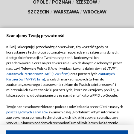
OPOLE
/
POZNAŃ
/
RZESZÓW
/
SZCZECIN
/
WARSZAWA
/
WROCŁAW
Szanujemy Twoją prywatność
Dołącz do nas:
Kliknij "Akceptuję i przechodzę do serwisu", aby wyrazić zgody na
korzystanie z technologii automatycznego śledzenia i zbierania danych,
TVP
dostęp do informacji na Twoim urządzeniu końcowym i ich
Abonament TVP
przechowywanie oraz na przetwarzanie Twoich danych osobowych przez
Regulamin TVP
nas, czyli Telewizję Polską S.A. w likwidacji (zwaną dalej również „TVP”),
Emisja w TVP
Polityka prywatności
Zaufanych Partnerów z IAB* (1201 firm)
oraz pozostałych
Zaufanych
Partnerów TVP (93 firm)
, w celach marketingowych (w tym do
Centrum informacji TVP
Moje zgody
zautomatyzowanego dopasowania reklam do Twoich zainteresowań i
mierzenia ich skuteczności) i pozostałych, które wskazujemy poniżej, a
Naziemna Telewizja Cyfrowa
Pomoc
także zgody na udostępnianie przez nas identyfikatora PPID do Google.
Sklep TVP
Biuro reklamy
Twoje dane osobowe zbierane podczas odwiedzania przez Ciebie naszych
Rada Programowa
Kontakt
poszczególnych serwisów
zwanych dalej „Portalem”, w tym informacje
zapisywane za pomocą technologii takich jak: pliki cookie, sygnalizatory
System NOS
WWW lub innych podobnych technologii umożliwiających świadczenie
dopasowanych i bezpiecznych usług, personalizację treści oraz reklam,
Informacje o nadawcy
Kanały
udostępnianie funkcji mediów społecznościowych oraz analizowanie