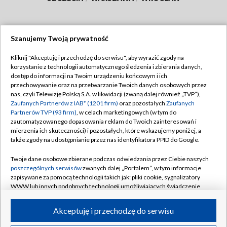
Szanujemy Twoją prywatność
Dołącz do nas:
Kliknij "Akceptuję i przechodzę do serwisu", aby wyrazić zgody na
korzystanie z technologii automatycznego śledzenia i zbierania danych,
TVP
dostęp do informacji na Twoim urządzeniu końcowym i ich
Abonament TVP
przechowywanie oraz na przetwarzanie Twoich danych osobowych przez
Regulamin TVP
nas, czyli Telewizję Polską S.A. w likwidacji (zwaną dalej również „TVP”),
Emisja w TVP
Polityka prywatności
Zaufanych Partnerów z IAB* (1201 firm)
oraz pozostałych
Zaufanych
Partnerów TVP (93 firm)
, w celach marketingowych (w tym do
Centrum informacji TVP
Moje zgody
zautomatyzowanego dopasowania reklam do Twoich zainteresowań i
mierzenia ich skuteczności) i pozostałych, które wskazujemy poniżej, a
Naziemna Telewizja Cyfrowa
Pomoc
także zgody na udostępnianie przez nas identyfikatora PPID do Google.
Sklep TVP
Biuro reklamy
Twoje dane osobowe zbierane podczas odwiedzania przez Ciebie naszych
Rada Programowa
Kontakt
poszczególnych serwisów
zwanych dalej „Portalem”, w tym informacje
zapisywane za pomocą technologii takich jak: pliki cookie, sygnalizatory
System NOS
WWW lub innych podobnych technologii umożliwiających świadczenie
dopasowanych i bezpiecznych usług, personalizację treści oraz reklam,
Informacje o nadawcy
Kanały
udostępnianie funkcji mediów społecznościowych oraz analizowanie
Akceptuję i przechodzę do serwisu
ruchu w Internecie.
Program dla prasy
©2026 Telewizja Polska S.A. w likwidacji