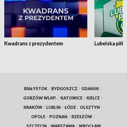
Kwadrans z prezydentem
Lubelska piłk
BIAŁYSTOK
/
BYDGOSZCZ
/
GDAŃSK
/
GORZÓW WLKP.
/
KATOWICE
/
KIELCE
/
KRAKÓW
/
LUBLIN
/
ŁÓDŹ
/
OLSZTYN
/
OPOLE
/
POZNAŃ
/
RZESZÓW
/
SZCZECIN
/
WARSZAWA
/
WROCŁAW