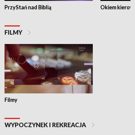
PrzyStań nad Biblią
Okiem kierow
FILMY
Filmy
WYPOCZYNEK I REKREACJA