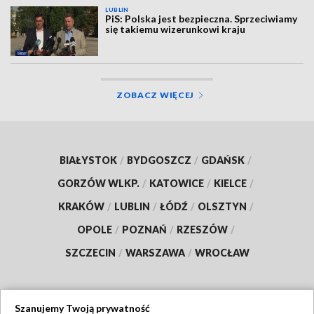
LUBLIN
PiS: Polska jest bezpieczna. Sprzeciwiamy
się takiemu wizerunkowi kraju
ZOBACZ WIĘCEJ
BIAŁYSTOK
/
BYDGOSZCZ
/
GDAŃSK
/
GORZÓW WLKP.
/
KATOWICE
/
KIELCE
/
KRAKÓW
/
LUBLIN
/
ŁÓDŹ
/
OLSZTYN
/
OPOLE
/
POZNAŃ
/
RZESZÓW
/
SZCZECIN
/
WARSZAWA
/
WROCŁAW
Szanujemy Twoją prywatność