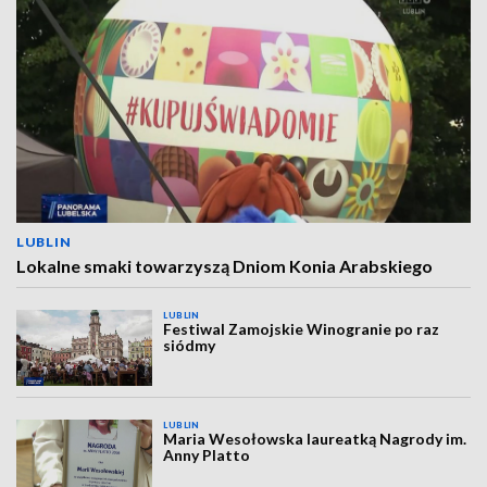
LUBLIN
Lokalne smaki towarzyszą Dniom Konia Arabskiego
LUBLIN
Festiwal Zamojskie Winogranie po raz
siódmy
LUBLIN
Maria Wesołowska laureatką Nagrody im.
Anny Platto