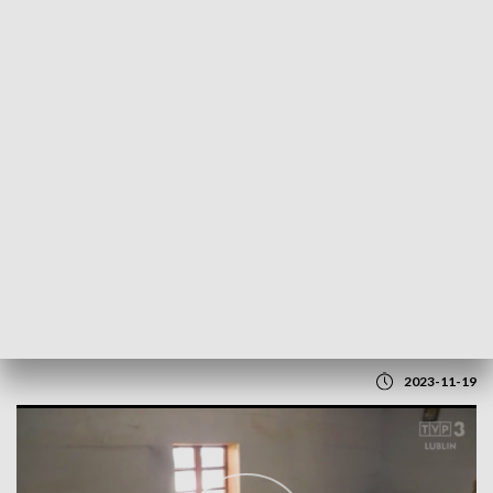
POWRÓT DO
LUBLIN
TVP REGIONY
Chałupa z Tarnogóry. Ma 250 lat!
2023-11-19