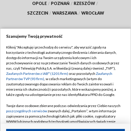
OPOLE
/
POZNAŃ
/
RZESZÓW
/
SZCZECIN
/
WARSZAWA
/
WROCŁAW
Szanujemy Twoją prywatność
Dołącz do nas:
Kliknij "Akceptuję i przechodzę do serwisu", aby wyrazić zgody na
korzystanie z technologii automatycznego śledzenia i zbierania danych,
TVP
dostęp do informacji na Twoim urządzeniu końcowym i ich
Abonament TVP
przechowywanie oraz na przetwarzanie Twoich danych osobowych przez
Regulamin TVP
nas, czyli Telewizję Polską S.A. w likwidacji (zwaną dalej również „TVP”),
Emisja w TVP
Polityka prywatności
Zaufanych Partnerów z IAB* (1201 firm)
oraz pozostałych
Zaufanych
Partnerów TVP (93 firm)
, w celach marketingowych (w tym do
Centrum informacji TVP
Moje zgody
zautomatyzowanego dopasowania reklam do Twoich zainteresowań i
mierzenia ich skuteczności) i pozostałych, które wskazujemy poniżej, a
Naziemna Telewizja Cyfrowa
Pomoc
także zgody na udostępnianie przez nas identyfikatora PPID do Google.
Sklep TVP
Biuro reklamy
Twoje dane osobowe zbierane podczas odwiedzania przez Ciebie naszych
Rada Programowa
Kontakt
poszczególnych serwisów
zwanych dalej „Portalem”, w tym informacje
zapisywane za pomocą technologii takich jak: pliki cookie, sygnalizatory
System NOS
WWW lub innych podobnych technologii umożliwiających świadczenie
dopasowanych i bezpiecznych usług, personalizację treści oraz reklam,
Informacje o nadawcy
Kanały