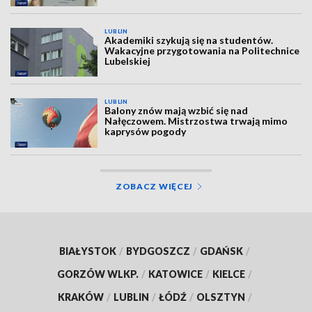
LUBLIN
Akademiki szykują się na studentów.
Wakacyjne przygotowania na Politechnice
Lubelskiej
LUBLIN
Balony znów mają wzbić się nad
Nałęczowem. Mistrzostwa trwają mimo
kaprysów pogody
ZOBACZ WIĘCEJ
BIAŁYSTOK
/
BYDGOSZCZ
/
GDAŃSK
/
GORZÓW WLKP.
/
KATOWICE
/
KIELCE
/
KRAKÓW
/
LUBLIN
/
ŁÓDŹ
/
OLSZTYN
/