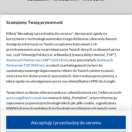
Szanujemy Twoją prywatność
Dołącz do nas:
Kliknij "Akceptuję i przechodzę do serwisu", aby wyrazić zgody na
korzystanie z technologii automatycznego śledzenia i zbierania danych,
TVP
dostęp do informacji na Twoim urządzeniu końcowym i ich
Abonament TVP
przechowywanie oraz na przetwarzanie Twoich danych osobowych przez
Regulamin TVP
nas, czyli Telewizję Polską S.A. w likwidacji (zwaną dalej również „TVP”),
Emisja w TVP
Polityka prywatności
Zaufanych Partnerów z IAB* (1201 firm)
oraz pozostałych
Zaufanych
Partnerów TVP (93 firm)
, w celach marketingowych (w tym do
Centrum informacji TVP
Moje zgody
zautomatyzowanego dopasowania reklam do Twoich zainteresowań i
mierzenia ich skuteczności) i pozostałych, które wskazujemy poniżej, a
Naziemna Telewizja Cyfrowa
Pomoc
także zgody na udostępnianie przez nas identyfikatora PPID do Google.
Sklep TVP
Biuro reklamy
Twoje dane osobowe zbierane podczas odwiedzania przez Ciebie naszych
Rada Programowa
Kontakt
poszczególnych serwisów
zwanych dalej „Portalem”, w tym informacje
zapisywane za pomocą technologii takich jak: pliki cookie, sygnalizatory
System NOS
WWW lub innych podobnych technologii umożliwiających świadczenie
dopasowanych i bezpiecznych usług, personalizację treści oraz reklam,
Informacje o nadawcy
Kanały
udostępnianie funkcji mediów społecznościowych oraz analizowanie
Akceptuję i przechodzę do serwisu
ruchu w Internecie.
Program dla prasy
©2026 Telewizja Polska S.A. w likwidacji