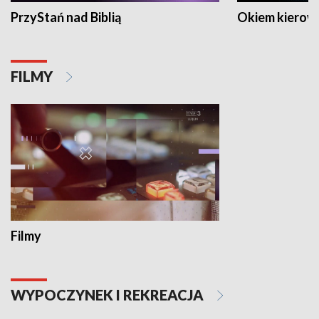
PrzyStań nad Biblią
Okiem kierow
FILMY
Filmy
WYPOCZYNEK I REKREACJA