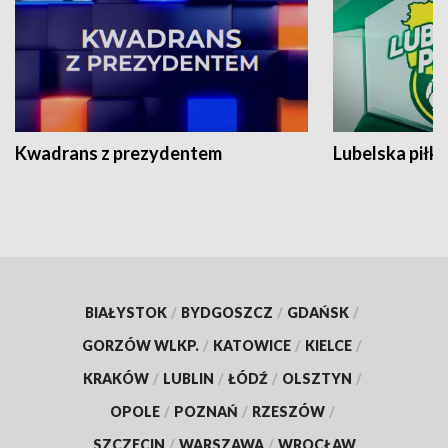
Kwadrans z prezydentem
Lubelska piłk
BIAŁYSTOK
/
BYDGOSZCZ
/
GDAŃSK
/
GORZÓW WLKP.
/
KATOWICE
/
KIELCE
/
KRAKÓW
/
LUBLIN
/
ŁÓDŹ
/
OLSZTYN
/
OPOLE
/
POZNAŃ
/
RZESZÓW
/
SZCZECIN
/
WARSZAWA
/
WROCŁAW