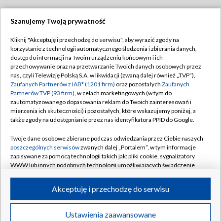
Szanujemy Twoją prywatność
Dołącz do nas:
Kliknij "Akceptuję i przechodzę do serwisu", aby wyrazić zgody na
korzystanie z technologii automatycznego śledzenia i zbierania danych,
TVP
dostęp do informacji na Twoim urządzeniu końcowym i ich
Abonament TVP
przechowywanie oraz na przetwarzanie Twoich danych osobowych przez
Regulamin TVP
nas, czyli Telewizję Polską S.A. w likwidacji (zwaną dalej również „TVP”),
Emisja w TVP
Polityka prywatności
Zaufanych Partnerów z IAB* (1201 firm)
oraz pozostałych
Zaufanych
Partnerów TVP (93 firm)
, w celach marketingowych (w tym do
Centrum informacji TVP
Moje zgody
zautomatyzowanego dopasowania reklam do Twoich zainteresowań i
mierzenia ich skuteczności) i pozostałych, które wskazujemy poniżej, a
Naziemna Telewizja Cyfrowa
Pomoc
także zgody na udostępnianie przez nas identyfikatora PPID do Google.
Sklep TVP
Biuro reklamy
Twoje dane osobowe zbierane podczas odwiedzania przez Ciebie naszych
Rada Programowa
Kontakt
poszczególnych serwisów
zwanych dalej „Portalem”, w tym informacje
zapisywane za pomocą technologii takich jak: pliki cookie, sygnalizatory
System NOS
WWW lub innych podobnych technologii umożliwiających świadczenie
dopasowanych i bezpiecznych usług, personalizację treści oraz reklam,
Informacje o nadawcy
Kanały
udostępnianie funkcji mediów społecznościowych oraz analizowanie
Akceptuję i przechodzę do serwisu
ruchu w Internecie.
Program dla prasy
©2026 Telewizja Polska S.A. w likwidacji
Biuro Reklamy
Twoje dane osobowe zbierane podczas odwiedzania przez Ciebie
Ustawienia zaawansowane
poszczególnych serwisów
na Portalu, takie jak adresy IP, identyfikatory