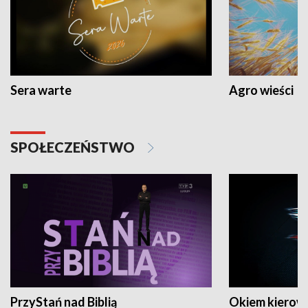
Sera warte
Agro wieści
SPOŁECZEŃSTWO
PrzyStań nad Biblią
Okiem kierow