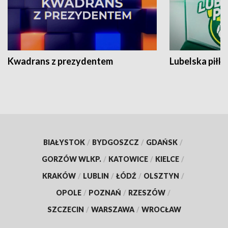
Kwadrans z prezydentem
Lubelska piłk
BIAŁYSTOK
/
BYDGOSZCZ
/
GDAŃSK
/
GORZÓW WLKP.
/
KATOWICE
/
KIELCE
/
KRAKÓW
/
LUBLIN
/
ŁÓDŹ
/
OLSZTYN
/
OPOLE
/
POZNAŃ
/
RZESZÓW
/
SZCZECIN
/
WARSZAWA
/
WROCŁAW