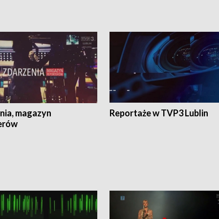
nia, magazyn
Reportaże w TVP3 Lublin
erów