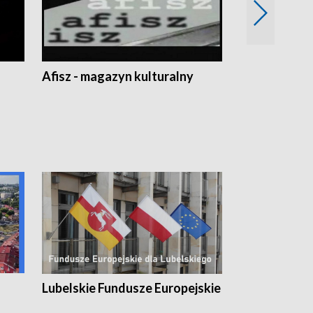
Afisz - magazyn kulturalny
Zobacz, co s
Lubelskie Fundusze Europejskie