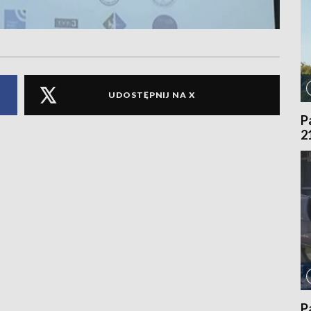
UDOSTĘPNIJ NA X
P
2
P