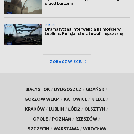
przed burzami
LUBLIN
Dramatyczna interwencja na moście w
Lublinie. Policjanci uratowali mężczyznę
ZOBACZ WIĘCEJ
BIAŁYSTOK
/
BYDGOSZCZ
/
GDAŃSK
/
GORZÓW WLKP.
/
KATOWICE
/
KIELCE
/
KRAKÓW
/
LUBLIN
/
ŁÓDŹ
/
OLSZTYN
/
OPOLE
/
POZNAŃ
/
RZESZÓW
/
SZCZECIN
/
WARSZAWA
/
WROCŁAW