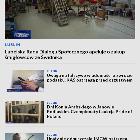
LUBLIN
Lubelska Rada Dialogu Społecznego apeluje o zakup
śmigłowców ze Świdnika
LUBLIN
Uwaga na fałszywe wiadomości o zwrocie
podatku. KAS ostrzega przed oszustwem
LUBLIN
Dni Konia Arabskiego w Janowie
Podlaskim. Czempionaty i aukcja Pride of
Poland
LUBLIN
Upały nie odpuszczają. IMGW ostrzega