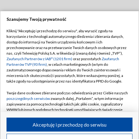
Szanujemy Twoją prywatność
Dołącz do nas:
Kliknij "Akceptuję i przechodzę do serwisu", aby wyrazić zgody na
korzystanie z technologii automatycznego śledzenia i zbierania danych,
TVP
dostęp do informacji na Twoim urządzeniu końcowym i ich
Abonament TVP
przechowywanie oraz na przetwarzanie Twoich danych osobowych przez
Regulamin TVP
nas, czyli Telewizję Polską S.A. w likwidacji (zwaną dalej również „TVP”),
Emisja w TVP
Polityka prywatności
Zaufanych Partnerów z IAB* (1201 firm)
oraz pozostałych
Zaufanych
Partnerów TVP (93 firm)
, w celach marketingowych (w tym do
Centrum informacji TVP
Moje zgody
zautomatyzowanego dopasowania reklam do Twoich zainteresowań i
mierzenia ich skuteczności) i pozostałych, które wskazujemy poniżej, a
Naziemna Telewizja Cyfrowa
Pomoc
także zgody na udostępnianie przez nas identyfikatora PPID do Google.
Sklep TVP
Biuro reklamy
Twoje dane osobowe zbierane podczas odwiedzania przez Ciebie naszych
Rada Programowa
Kontakt
poszczególnych serwisów
zwanych dalej „Portalem”, w tym informacje
zapisywane za pomocą technologii takich jak: pliki cookie, sygnalizatory
System NOS
WWW lub innych podobnych technologii umożliwiających świadczenie
dopasowanych i bezpiecznych usług, personalizację treści oraz reklam,
Informacje o nadawcy
Kanały
udostępnianie funkcji mediów społecznościowych oraz analizowanie
Akceptuję i przechodzę do serwisu
ruchu w Internecie.
Program dla prasy
©2026 Telewizja Polska S.A. w likwidacji
Biuro Reklamy
Twoje dane osobowe zbierane podczas odwiedzania przez Ciebie