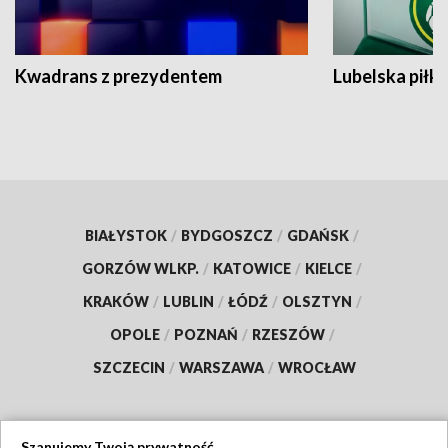
Kwadrans z prezydentem
Lubelska piłk
BIAŁYSTOK
/
BYDGOSZCZ
/
GDAŃSK
/
GORZÓW WLKP.
/
KATOWICE
/
KIELCE
/
KRAKÓW
/
LUBLIN
/
ŁÓDŹ
/
OLSZTYN
/
OPOLE
/
POZNAŃ
/
RZESZÓW
/
SZCZECIN
/
WARSZAWA
/
WROCŁAW
Szanujemy Twoją prywatność