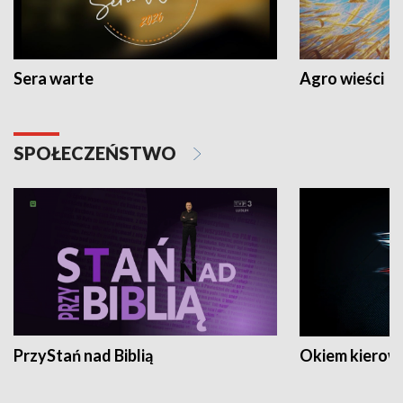
Sera warte
Agro wieści
SPOŁECZEŃSTWO
PrzyStań nad Biblią
Okiem kierow