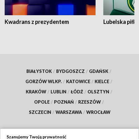
Kwadrans z prezydentem
Lubelska piłk
BIAŁYSTOK
/
BYDGOSZCZ
/
GDAŃSK
/
GORZÓW WLKP.
/
KATOWICE
/
KIELCE
/
KRAKÓW
/
LUBLIN
/
ŁÓDŹ
/
OLSZTYN
/
OPOLE
/
POZNAŃ
/
RZESZÓW
/
SZCZECIN
/
WARSZAWA
/
WROCŁAW
Szanujemy Twoją prywatność