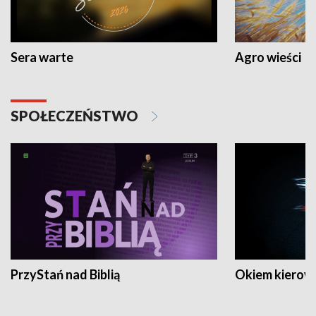
Sera warte
Agro wieści
SPOŁECZEŃSTWO
PrzyStań nad Biblią
Okiem kierow