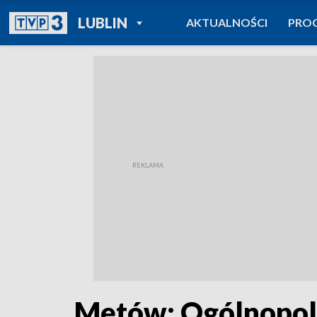
POWRÓT DO
LUBLIN
AKTUALNOŚCI
PRO
TVP REGIONY
Mętów: Ogólnopols