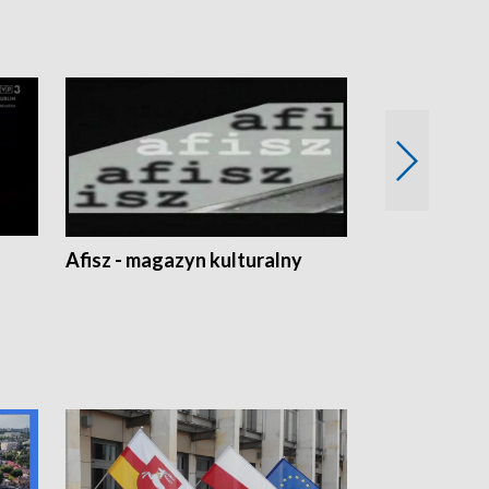
Afisz - magazyn kulturalny
Zobacz, co s