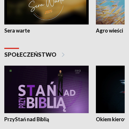
Sera warte
Agro wieści
SPOŁECZEŃSTWO
PrzyStań nad Biblią
Okiem kierow