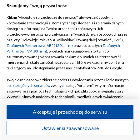
Szanujemy Twoją prywatność
Dołącz do nas:
Kliknij "Akceptuję i przechodzę do serwisu", aby wyrazić zgody na
korzystanie z technologii automatycznego śledzenia i zbierania danych,
TVP
dostęp do informacji na Twoim urządzeniu końcowym i ich
Abonament TVP
przechowywanie oraz na przetwarzanie Twoich danych osobowych przez
Regulamin TVP
nas, czyli Telewizję Polską S.A. w likwidacji (zwaną dalej również „TVP”),
Emisja w TVP
Polityka prywatności
Zaufanych Partnerów z IAB* (1201 firm)
oraz pozostałych
Zaufanych
Partnerów TVP (93 firm)
, w celach marketingowych (w tym do
Centrum informacji TVP
Moje zgody
zautomatyzowanego dopasowania reklam do Twoich zainteresowań i
mierzenia ich skuteczności) i pozostałych, które wskazujemy poniżej, a
Naziemna Telewizja Cyfrowa
Pomoc
także zgody na udostępnianie przez nas identyfikatora PPID do Google.
Sklep TVP
Biuro reklamy
Twoje dane osobowe zbierane podczas odwiedzania przez Ciebie naszych
Rada Programowa
Kontakt
poszczególnych serwisów
zwanych dalej „Portalem”, w tym informacje
zapisywane za pomocą technologii takich jak: pliki cookie, sygnalizatory
System NOS
WWW lub innych podobnych technologii umożliwiających świadczenie
dopasowanych i bezpiecznych usług, personalizację treści oraz reklam,
Informacje o nadawcy
Kanały
udostępnianie funkcji mediów społecznościowych oraz analizowanie
Akceptuję i przechodzę do serwisu
ruchu w Internecie.
Program dla prasy
©2026 Telewizja Polska S.A. w likwidacji
Biuro Reklamy
Twoje dane osobowe zbierane podczas odwiedzania przez Ciebie
Ustawienia zaawansowane
poszczególnych serwisów
na Portalu, takie jak adresy IP, identyfikatory
Ogłoszenie przetargowe
Twoich urządzeń końcowych i identyfikatory plików cookie, informacje o