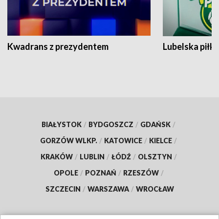
Kwadrans z prezydentem
Lubelska piłk
BIAŁYSTOK
/
BYDGOSZCZ
/
GDAŃSK
/
GORZÓW WLKP.
/
KATOWICE
/
KIELCE
/
KRAKÓW
/
LUBLIN
/
ŁÓDŹ
/
OLSZTYN
/
OPOLE
/
POZNAŃ
/
RZESZÓW
/
SZCZECIN
/
WARSZAWA
/
WROCŁAW