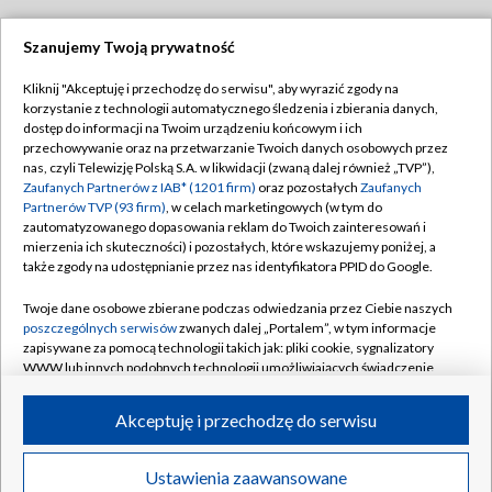
Szanujemy Twoją prywatność
Dołącz do nas:
Kliknij "Akceptuję i przechodzę do serwisu", aby wyrazić zgody na
korzystanie z technologii automatycznego śledzenia i zbierania danych,
TVP
dostęp do informacji na Twoim urządzeniu końcowym i ich
Abonament TVP
przechowywanie oraz na przetwarzanie Twoich danych osobowych przez
Regulamin TVP
nas, czyli Telewizję Polską S.A. w likwidacji (zwaną dalej również „TVP”),
Emisja w TVP
Polityka prywatności
Zaufanych Partnerów z IAB* (1201 firm)
oraz pozostałych
Zaufanych
Partnerów TVP (93 firm)
, w celach marketingowych (w tym do
Centrum informacji TVP
Moje zgody
zautomatyzowanego dopasowania reklam do Twoich zainteresowań i
mierzenia ich skuteczności) i pozostałych, które wskazujemy poniżej, a
Naziemna Telewizja Cyfrowa
Pomoc
także zgody na udostępnianie przez nas identyfikatora PPID do Google.
Sklep TVP
Biuro reklamy
Twoje dane osobowe zbierane podczas odwiedzania przez Ciebie naszych
Rada Programowa
Kontakt
poszczególnych serwisów
zwanych dalej „Portalem”, w tym informacje
zapisywane za pomocą technologii takich jak: pliki cookie, sygnalizatory
System NOS
WWW lub innych podobnych technologii umożliwiających świadczenie
dopasowanych i bezpiecznych usług, personalizację treści oraz reklam,
Informacje o nadawcy
Kanały
udostępnianie funkcji mediów społecznościowych oraz analizowanie
Akceptuję i przechodzę do serwisu
ruchu w Internecie.
Program dla prasy
©2026 Telewizja Polska S.A. w likwidacji
Biuro Reklamy
Twoje dane osobowe zbierane podczas odwiedzania przez Ciebie
Ustawienia zaawansowane
poszczególnych serwisów
na Portalu, takie jak adresy IP, identyfikatory