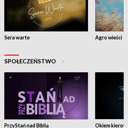
Sera warte
Agro wieści
SPOŁECZEŃSTWO
PrzyStań nad Biblią
Okiem kierow