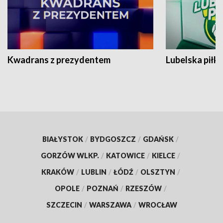
Kwadrans z prezydentem
Lubelska piłk
BIAŁYSTOK
/
BYDGOSZCZ
/
GDAŃSK
/
GORZÓW WLKP.
/
KATOWICE
/
KIELCE
/
KRAKÓW
/
LUBLIN
/
ŁÓDŹ
/
OLSZTYN
/
OPOLE
/
POZNAŃ
/
RZESZÓW
/
SZCZECIN
/
WARSZAWA
/
WROCŁAW