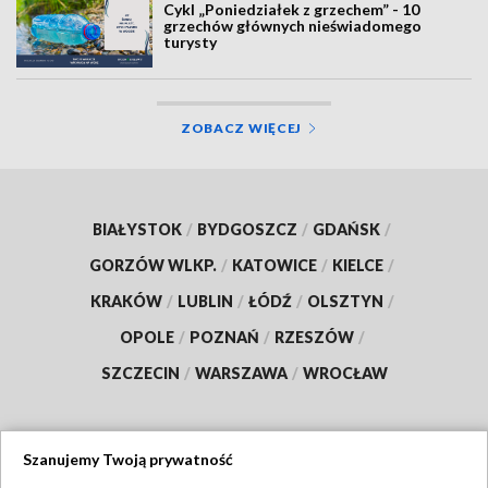
Cykl „Poniedziałek z grzechem” - 10
grzechów głównych nieświadomego
turysty
ZOBACZ WIĘCEJ
BIAŁYSTOK
/
BYDGOSZCZ
/
GDAŃSK
/
GORZÓW WLKP.
/
KATOWICE
/
KIELCE
/
KRAKÓW
/
LUBLIN
/
ŁÓDŹ
/
OLSZTYN
/
OPOLE
/
POZNAŃ
/
RZESZÓW
/
SZCZECIN
/
WARSZAWA
/
WROCŁAW
Szanujemy Twoją prywatność
Dołącz do nas: