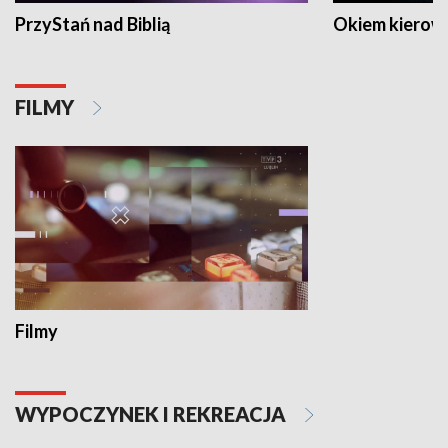
PrzyStań nad Biblią
Okiem kierow
FILMY
Filmy
WYPOCZYNEK I REKREACJA