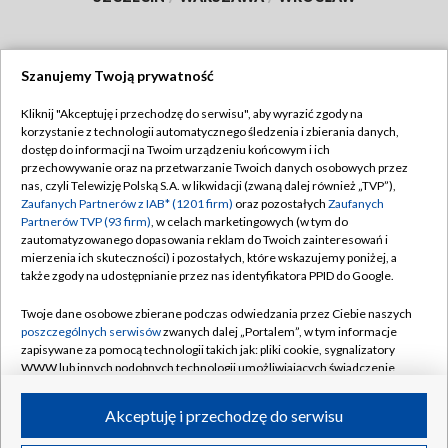
Szanujemy Twoją prywatność
Dołącz do nas:
Kliknij "Akceptuję i przechodzę do serwisu", aby wyrazić zgody na
korzystanie z technologii automatycznego śledzenia i zbierania danych,
TVP
dostęp do informacji na Twoim urządzeniu końcowym i ich
Abonament TVP
przechowywanie oraz na przetwarzanie Twoich danych osobowych przez
Regulamin TVP
nas, czyli Telewizję Polską S.A. w likwidacji (zwaną dalej również „TVP”),
Emisja w TVP
Polityka prywatności
Zaufanych Partnerów z IAB* (1201 firm)
oraz pozostałych
Zaufanych
Partnerów TVP (93 firm)
, w celach marketingowych (w tym do
Centrum informacji TVP
Moje zgody
zautomatyzowanego dopasowania reklam do Twoich zainteresowań i
mierzenia ich skuteczności) i pozostałych, które wskazujemy poniżej, a
Naziemna Telewizja Cyfrowa
Pomoc
także zgody na udostępnianie przez nas identyfikatora PPID do Google.
Sklep TVP
Biuro reklamy
Twoje dane osobowe zbierane podczas odwiedzania przez Ciebie naszych
Rada Programowa
Kontakt
poszczególnych serwisów
zwanych dalej „Portalem”, w tym informacje
zapisywane za pomocą technologii takich jak: pliki cookie, sygnalizatory
System NOS
WWW lub innych podobnych technologii umożliwiających świadczenie
dopasowanych i bezpiecznych usług, personalizację treści oraz reklam,
Informacje o nadawcy
Kanały
udostępnianie funkcji mediów społecznościowych oraz analizowanie
Akceptuję i przechodzę do serwisu
ruchu w Internecie.
Program dla prasy
©2026 Telewizja Polska S.A. w likwidacji