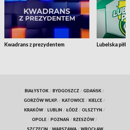
Kwadrans z prezydentem
Lubelska piłk
BIAŁYSTOK
/
BYDGOSZCZ
/
GDAŃSK
/
GORZÓW WLKP.
/
KATOWICE
/
KIELCE
/
KRAKÓW
/
LUBLIN
/
ŁÓDŹ
/
OLSZTYN
/
OPOLE
/
POZNAŃ
/
RZESZÓW
/
SZCZECIN
/
WARSZAWA
/
WROCŁAW