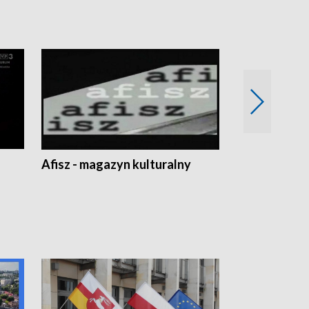
Afisz - magazyn kulturalny
Zobacz, co s