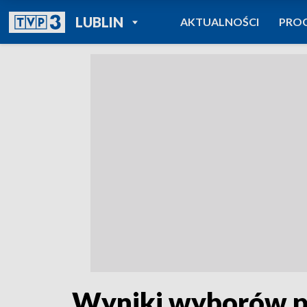
POWRÓT DO
LUBLIN
AKTUALNOŚCI
PRO
TVP REGIONY
Wyniki wyborów p