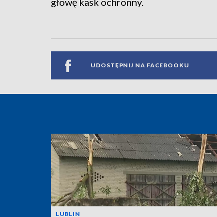
głowę kask ochronny.
UDOSTĘPNIJ NA FACEBOOKU
LUBLIN