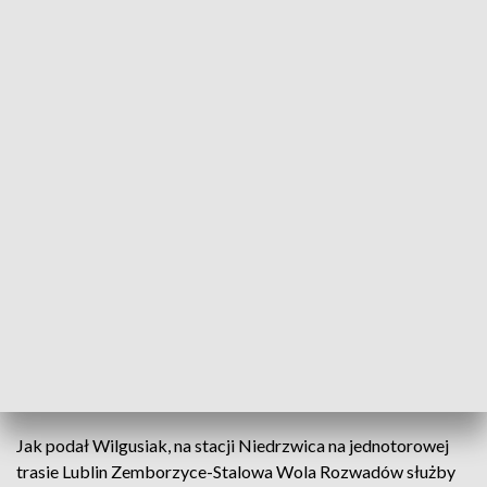
Fot. pixabay.com
Do soboty potrwa naprawa sieci trakcyjnej na stacji
Niedrzwica na trasie Lublin-Stalowa Wola, którą
uszkodził kierowca ciężarówki; przewoźnicy
wprowadzili zastępczą komunikację autobusową -
poinformował w piątek Rafał Wilgusiak z PKP
Polskie Linie Kolejowe.
Jak podał Wilgusiak, na stacji Niedrzwica na jednotorowej
trasie Lublin Zemborzyce-Stalowa Wola Rozwadów służby