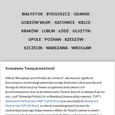
BIAŁYSTOK
/
BYDGOSZCZ
/
GDAŃSK
/
GORZÓW WLKP.
/
KATOWICE
/
KIELCE
/
KRAKÓW
/
LUBLIN
/
ŁÓDŹ
/
OLSZTYN
/
OPOLE
/
POZNAŃ
/
RZESZÓW
/
SZCZECIN
/
WARSZAWA
/
WROCŁAW
Szanujemy Twoją prywatność
Dołącz do nas:
Kliknij "Akceptuję i przechodzę do serwisu", aby wyrazić zgody na
korzystanie z technologii automatycznego śledzenia i zbierania danych,
TVP
dostęp do informacji na Twoim urządzeniu końcowym i ich
Abonament TVP
przechowywanie oraz na przetwarzanie Twoich danych osobowych przez
Regulamin TVP
nas, czyli Telewizję Polską S.A. w likwidacji (zwaną dalej również „TVP”),
Emisja w TVP
Polityka prywatności
Zaufanych Partnerów z IAB* (1201 firm)
oraz pozostałych
Zaufanych
Partnerów TVP (93 firm)
, w celach marketingowych (w tym do
Centrum informacji TVP
Moje zgody
zautomatyzowanego dopasowania reklam do Twoich zainteresowań i
mierzenia ich skuteczności) i pozostałych, które wskazujemy poniżej, a