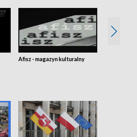
Afisz - magazyn kulturalny
Zobacz, co s