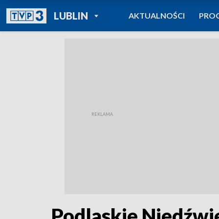
POWRÓT DO
LUBLIN
AKTUALNOŚCI
PRO
TVP REGIONY
Podlaskie Niedźwi