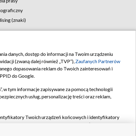
la prasy
tograficzny
sing (znaki)
klamy
Kontakt
rania danych, dostęp do informacji na Twoim urządzeniu
idacji (zwaną dalej również „TVP”),
Zaufanych Partnerów
anego dopasowania reklam do Twoich zainteresowań i
a PPID do Google.
”, w tym informacje zapisywane za pomocą technologii
zpiecznych usług, personalizację treści oraz reklam,
identyfikatory Twoich urządzeń końcowych i identyfikatory
P,
Zaufanych Partnerów z IAB
oraz pozostałych
Zaufanych
 wyboru podstawowych reklam, wyboru spersonalizowanych