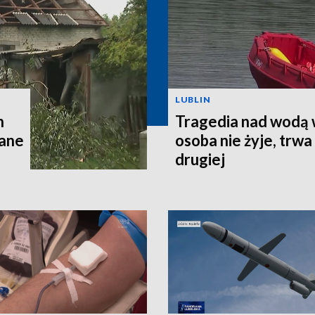
LUBLIN
h
Tragedia nad wodą 
wane
osoba nie żyje, trw
drugiej