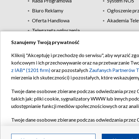
Rada Programowa
System NOS
Biuro Reklamy
Ogłoszenie pr
Oferta Handlowa
Akademia Tele
Telegazeta ogłoszenia
Szanujemy Twoją prywatność
Regulamin TVP
Kliknij "Akceptuję i przechodzę do serwisu", aby wyrazić zg
końcowym i ich przechowywanie oraz na przetwarzanie Twoich
z IAB* (1201 firm)
oraz pozostałych
Zaufanych Partnerów T
mierzenia ich skuteczności) i pozostałych, które wskazujemy
Twoje dane osobowe zbierane podczas odwiedzania przez 
takich jak: pliki cookie, sygnalizatory WWW lub innych pod
udostępnianie funkcji mediów społecznościowych oraz anali
Twoje dane osobowe zbierane podczas odwiedzania przez 
plików cookie, informacje o Twoich wyszukiwaniach w serwi
Partnerów TVP
dla realizacji następujących celów i funkc