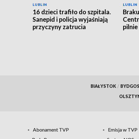
LUBLIN
LUBLIN
16 dzieci trafiło do szpitala.
Braku
Sanepid i policja wyjaśniają
Cent
przyczyny zatrucia
pilni
BIAŁYSTOK
/
BYDGO
OLSZTY
Abonament TVP
Emisja w TVP