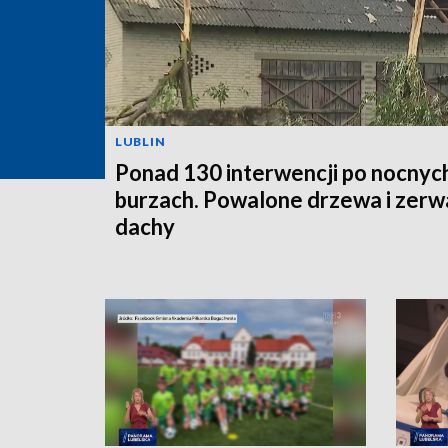
LUBLIN
Ponad 130 interwencji po nocnyc
burzach. Powalone drzewa i zer
dachy