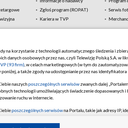
Informacje o nadawcy
Program d
zetargowe
Zgłoś program (ROPAT)
Serwis fo
wizyjna
Kariera w TVP
Merchandi
Polityka prywatności
Moje zgody
Pomoc
Biuro re
ody na korzystanie z technologii automatycznego śledzenia i zbie
 danych osobowych przez nas, czyli Telewizję Polską S.A. w likw
VP (93 firm)
, w celach marketingowych (w tym do zautomatyzow
 poniżej, a także zgody na udostępnianie przez nas identyfikator
Ciebie naszych
poszczególnych serwisów
zwanych dalej „Portalem
obnych technologii umożliwiających świadczenie dopasowanych i be
zowanie ruchu w Internecie.
Ciebie
poszczególnych serwisów
na Portalu, takie jak adresy IP, 
sach Portalu czy historia odwiedzin będą przetwarzane przez TV
ji: przechowywania informacji na urządzeniu lub dostęp do nich,
©2026 Telewizja Polska S.A. w likwidacji