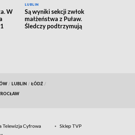
LUBLIN
za. W
Są wyniki sekcji zwłok
a
małżeństwa z Puław.
01
Śledczy podtrzymują
hipotezę rozszerzonego
samobójstwa
KÓW
/
LUBLIN
/
ŁÓDŹ
/
ROCŁAW
 Telewizja Cyfrowa
Sklep TVP