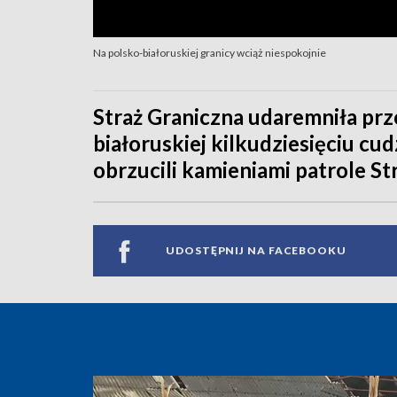
Na polsko-białoruskiej granicy wciąż niespokojnie
Straż Graniczna udaremniła prz
białoruskiej kilkudziesięciu cu
obrzucili kamieniami patrole St
UDOSTĘPNIJ NA FACEBOOKU