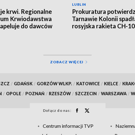
LUBLIN
je krwi. Regionalne
Prokuratura potwierd
rum Krwiodawstwa
Tarnawie Kolonii spadł
e apeluje do dawców
rosyjska rakieta CH-1
ZOBACZ WIĘCEJ
SZCZ
/
GDAŃSK
/
GORZÓW WLKP.
/
KATOWICE
/
KIELCE
/
KRA
N
/
OPOLE
/
POZNAŃ
/
RZESZÓW
/
SZCZECIN
/
WARSZAWA
/
W
Dołącz do nas:
Centrum informacji TVP
Naziemna