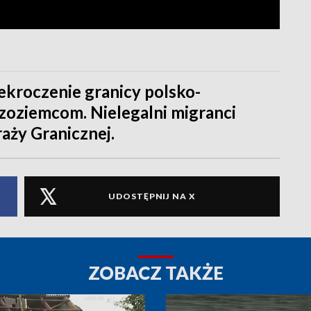
ekroczenie granicy polsko-
dzoziemcom. Nielegalni migranci
raży Granicznej.
UDOSTĘPNIJ NA X
ZOBACZ TAKŻE