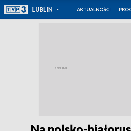
POWRÓT DO
LUBLIN
AKTUALNOŚCI
PRO
TVP REGIONY
Na polsko-białorus